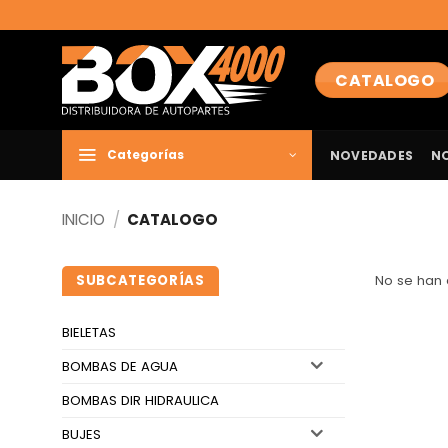
Saltar
al
contenido
CATALOGO
NOVEDADES
N
Categorías
INICIO
/
CATALOGO
SUBCATEGORÍAS
No se han 
BIELETAS
BOMBAS DE AGUA
BOMBAS DIR HIDRAULICA
BUJES