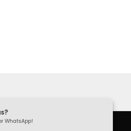
as?
or WhatsApp!