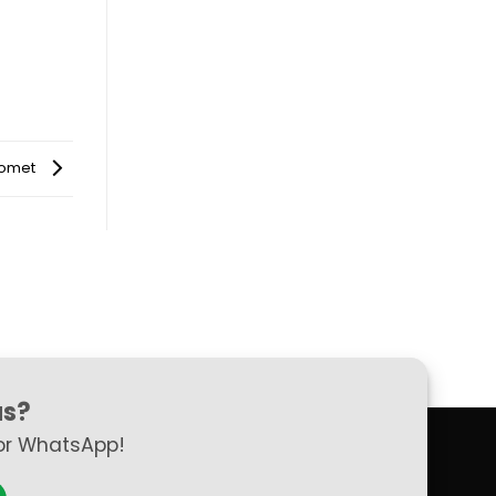
Gomet
as?
or WhatsApp!