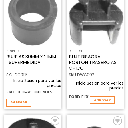
Añadir
Añadir
a la
a la
lista de
lista de
deseos
deseos
DESPIECE
DESPIECE
BUJE AS 30MM X 21MM
BUJE BISAGRA
| SUPERMEDIDA
PORTON TRASERO AS
CHICO
SKU DC0115
SKU DWC002
Inicia Sesion para ver los
Inicia Sesion para ver los
precios
precios
FIAT
ULTIMAS UNIDADES
FORD
F100
AGREGAR
AGREGAR