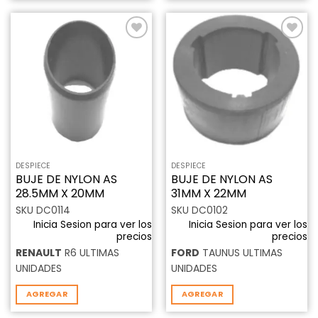
Añadir
Añadir
a la
a la
lista de
lista de
deseos
deseos
DESPIECE
DESPIECE
BUJE DE NYLON AS
BUJE DE NYLON AS
28.5MM X 20MM
31MM X 22MM
SKU DC0114
SKU DC0102
Inicia Sesion para ver los
Inicia Sesion para ver los
precios
precios
RENAULT
R6 ULTIMAS
FORD
TAUNUS ULTIMAS
UNIDADES
UNIDADES
AGREGAR
AGREGAR