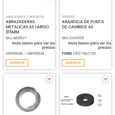
ABRAZADERAS Y PRECINTOS
DESPIECE
ABRAZADERAS
ARANDELA DE PUNTA
METALICAS AS LARGO
DE CAMBIOS AS
315MM
SKU AB315ST
SKU DVG009
Inicia Sesion para ver los
Inicia Sesion para ver los
precios
precios
UNIVERSAL - UNIVERSAL
FORD
F100 FALCON
AGREGAR
AGREGAR
Añadir
Añadir
a la
a la
lista de
lista de
deseos
deseos