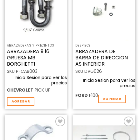
lista de
lista de
deseos
deseos
ABRAZADERAS Y PRECINTOS
DESPIECE
ABRAZADERA 9 16
ABRAZADERA DE
GRUESA MB
BARRA DE DIRECCION
BORGHETTI
AS INFERIOR
SKU P-CAB003
SKU DVG026
Inicia Sesion para ver los
Inicia Sesion para ver los
precios
precios
CHEVROLET
PICK UP
FORD
F100
AGREGAR
AGREGAR
Añadir
Añadir
a la
a la
lista de
lista de