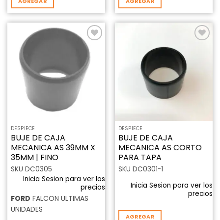
AGREGAR
AGREGAR
Añadir
Añadir
a la
a la
lista de
lista de
deseos
deseos
DESPIECE
DESPIECE
BUJE DE CAJA
BUJE DE CAJA
MECANICA AS 39MM X
MECANICA AS CORTO
35MM | FINO
PARA TAPA
SKU DC0305
SKU DC0301-1
Inicia Sesion para ver los
Inicia Sesion para ver los
precios
precios
FORD
FALCON ULTIMAS
UNIDADES
AGREGAR