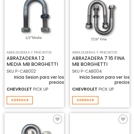
Añadir
Añadir
a la
a la
lista de
lista de
deseos
deseos
ABRAZADERAS Y PRECINTOS
ABRAZADERAS Y PRECINTOS
ABRAZADERA 1 2
ABRAZADERA 7 16 FINA
MEDIA MB BORGHETTI
MB BORGHETTI
SKU P-CAB002
SKU P-CAB004
Inicia Sesion para ver los
Inicia Sesion para ver los
precios
precios
CHEVROLET
PICK UP
CHEVROLET
PICK UP
AGREGAR
AGREGAR
Añadir
Añadir
a la
a la