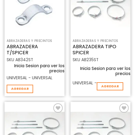
deseos
deseos
ABRAZADERAS Y PRECINTOS
ABRAZADERAS Y PRECINTOS
ABRAZADERA
ABRAZADERA TIPO
T/SPICER
SPICER
SKU AB342ST
SKU AB235ST
Inicia Sesion para ver los
Inicia Sesion para ver los
precios
precios
UNIVERSAL - UNIVERSAL
UNIVERSAL -
AGREGAR
AGREGAR
Añadir
Añadir
a la
a la
lista de
lista de
deseos
deseos