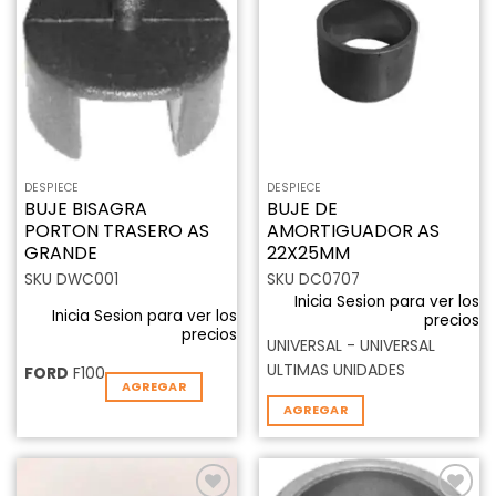
Añadir
Añadir
a la
a la
lista de
lista de
deseos
deseos
DESPIECE
DESPIECE
BUJE BISAGRA
BUJE DE
PORTON TRASERO AS
AMORTIGUADOR AS
GRANDE
22X25MM
SKU DWC001
SKU DC0707
Inicia Sesion para ver los
Inicia Sesion para ver los
precios
precios
UNIVERSAL - UNIVERSAL
ULTIMAS UNIDADES
FORD
F100
AGREGAR
AGREGAR