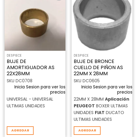
Añadir
Añadir
a la
a la
lista de
lista de
deseos
deseos
DESPIECE
DESPIECE
BUJE DE
BUJE DE BRONCE
AMORTIGUADOR AS
CUELLO DE PIÑON AS
22X28MM
22MM X 28MM
SKU DC0708
SKU DC0605
Inicia Sesion para ver los
Inicia Sesion para ver los
precios
precios
UNIVERSAL - UNIVERSAL
22MM X 28MM
Aplicación
ULTIMAS UNIDADES
PEUGEOT
BOXER ULTIMAS
UNIDADES
FIAT
DUCATO
ULTIMAS UNIDADES
AGREGAR
AGREGAR