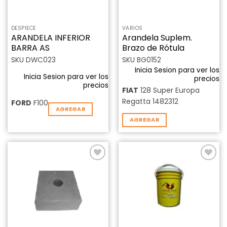
DESPIECE
VARIOS
ARANDELA INFERIOR
Arandela Suplem.
BARRA AS
Brazo de Rótula
SKU DWC023
SKU BG0152
Inicia Sesion para ver los
Inicia Sesion para ver los
precios
precios
FIAT
128 Super Europa
Regatta 1482312
FORD
F100
AGREGAR
AGREGAR
Añadir
Añadir
a la
a la
lista de
lista de
deseos
deseos