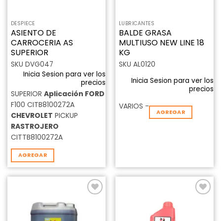
DESPIECE
LUBRICANTES
ASIENTO DE
BALDE GRASA
CARROCERIA AS
MULTIUSO NEW LINE 18
SUPERIOR
KG
SKU DVG047
SKU AL0120
Inicia Sesion para ver los
Inicia Sesion para ver los
precios
precios
SUPERIOR
Aplicación
FORD
F100 CITB8100272A
VARIOS -
AGREGAR
CHEVROLET
PICKUP
RASTROJERO
CITTB8100272A
AGREGAR
Añadir
Añadir
a la
a la
lista de
lista de