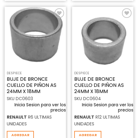
Añadir
Añadir
a la
a la
lista de
lista de
deseos
deseos
DESPIECE
DESPIECE
BUJE DE BRONCE
BUJE DE BRONCE
CUELLO DE PIÑON AS
CUELLO DE PIÑON AS
24MM X 18MM
24MM X 18MM
SKU DC0603
SKU DC0604
Inicia Sesion para ver los
Inicia Sesion para ver los
precios
precios
RENAULT
R6 ULTIMAS
RENAULT
R12 ULTIMAS
UNIDADES
UNIDADES
AGREGAR
AGREGAR