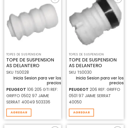
Añadir
Añadir
a la
a la
lista de
lista de
deseos
deseos
TOPES DE SUSPENSION
TOPES DE SUSPENSION
TOPE DE SUSPENSION
TOPE DE SUSPENSION
AS DELANTERO
AS DELANTERO
SKU TS0028
SKU TS0030
Inicia Sesion para ver los
Inicia Sesion para ver los
precios
precios
PEUGEOT
106 205 GTI REF:
PEUGEOT
206 REF: GRIFFO
GRIFFO 0502 97 JAIME
0501 97 JAIME SERRAT
SERRAT 40049 503336
40050
AGREGAR
AGREGAR