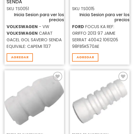
SENDA
SKU TS0051
SKU TS0015
Inicia Sesion para ver los
Inicia Sesion para ver los
precios
precios
VOLKSWAGEN
- VW
FORD
FOCUS KA REF:
VOLKSWAGEN
CARAT
GRIFFO 2013 97 JAIME
GACEL GOL SAVEIRO SENDA
SERRAT 40042 1061205
EQUIVALE: CAPEMI 1137
98FB5K570AE
AGREGAR
AGREGAR
Añadir
Añadir
a la
a la
lista de
lista de
deseos
deseos