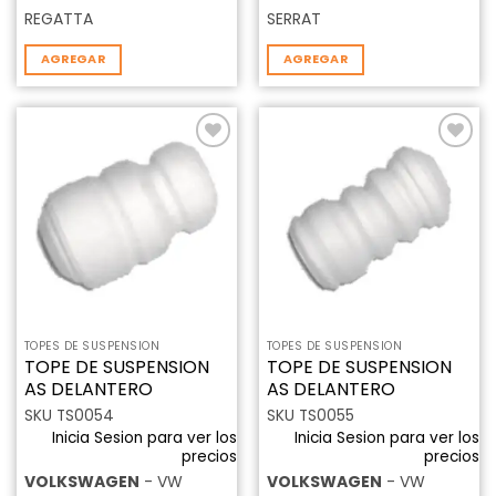
REGATTA
SERRAT
AGREGAR
AGREGAR
Añadir
Añadir
a la
a la
lista de
lista de
deseos
deseos
TOPES DE SUSPENSION
TOPES DE SUSPENSION
TOPE DE SUSPENSION
TOPE DE SUSPENSION
AS DELANTERO
AS DELANTERO
SKU TS0054
SKU TS0055
Inicia Sesion para ver los
Inicia Sesion para ver los
precios
precios
VOLKSWAGEN
- VW
VOLKSWAGEN
- VW