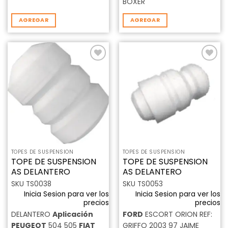
BOXER
AGREGAR
AGREGAR
Añadir
Añadir
a la
a la
lista de
lista de
deseos
deseos
TOPES DE SUSPENSION
TOPES DE SUSPENSION
TOPE DE SUSPENSION
TOPE DE SUSPENSION
AS DELANTERO
AS DELANTERO
SKU TS0038
SKU TS0053
Inicia Sesion para ver los
Inicia Sesion para ver los
precios
precios
DELANTERO
Aplicación
FORD
ESCORT ORION REF:
PEUGEOT
504 505
FIAT
GRIFFO 2003 97 JAIME