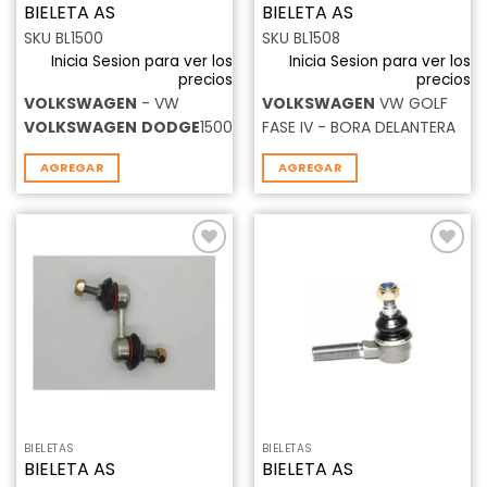
BIELETA AS
BIELETA AS
SKU BL1500
SKU BL1508
Inicia Sesion para ver los
Inicia Sesion para ver los
precios
precios
VOLKSWAGEN
- VW
VOLKSWAGEN
VW GOLF
VOLKSWAGEN
DODGE
1500
FASE IV - BORA DELANTERA
AGREGAR
AGREGAR
Añadir
Añadir
a la
a la
lista de
lista de
deseos
deseos
BIELETAS
BIELETAS
BIELETA AS
BIELETA AS