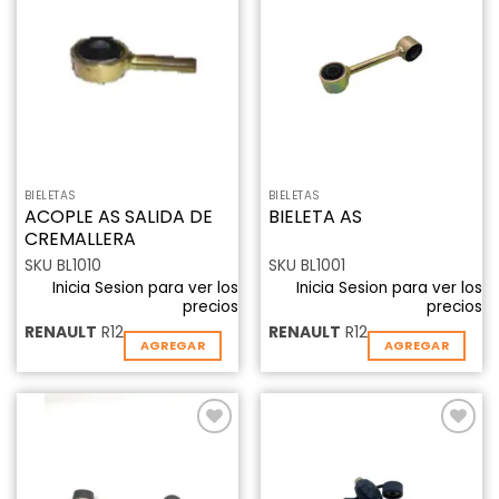
Añadir
Añadir
a la
a la
lista de
lista de
deseos
deseos
BIELETAS
BIELETAS
ACOPLE AS SALIDA DE
BIELETA AS
CREMALLERA
SKU BL1010
SKU BL1001
Inicia Sesion para ver los
Inicia Sesion para ver los
precios
precios
RENAULT
R12
RENAULT
R12
AGREGAR
AGREGAR
Añadir
Añadir
a la
a la
lista de
lista de
deseos
deseos