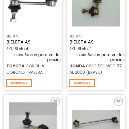
deseos
deseos
BIELETAS
BIELETAS
BIELETA AS
BIELETA AS
SKU BL5574
SKU BL5577
Inicia Sesion para ver los
Inicia Sesion para ver los
precios
precios
TOYOTA
COROLLA
HONDA
CIVIC DEL MOD 97
CORONO TRASERA
AL 2000 (BRASIL)
AGREGAR
AGREGAR
Añadir
Añadir
a la
a la
lista de
lista de
deseos
deseos