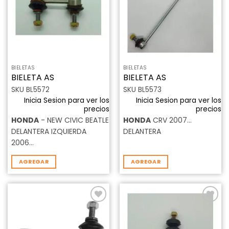
deseos
deseos
BIELETAS
BIELETAS
BIELETA AS
BIELETA AS
SKU BL5572
SKU BL5573
Inicia Sesion para ver los
Inicia Sesion para ver los
precios
precios
HONDA
- NEW CIVIC BEATLE
HONDA
CRV 2007…
DELANTERA IZQUIERDA
DELANTERA
2006…
AGREGAR
AGREGAR
Añadir
Añadir
a la
a la
lista de
lista de