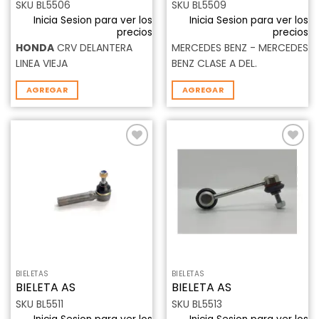
SKU BL5506
SKU BL5509
Inicia Sesion para ver los
Inicia Sesion para ver los
precios
precios
HONDA
CRV DELANTERA
MERCEDES BENZ - MERCEDES
LINEA VIEJA
BENZ CLASE A DEL.
AGREGAR
AGREGAR
Añadir
Añadir
a la
a la
lista de
lista de
deseos
deseos
BIELETAS
BIELETAS
BIELETA AS
BIELETA AS
SKU BL5511
SKU BL5513