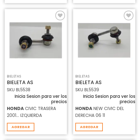
Añadir
Añadir
a la
a la
lista de
lista de
deseos
deseos
BIELETAS
BIELETAS
BIELETA AS
BIELETA AS
SKU BL5538
SKU BL5539
Inicia Sesion para ver los
Inicia Sesion para ver los
precios
precios
HONDA
CIVIC TRASERA
HONDA
NEW CIVIC DEL
2001... IZQUIERDA
DERECHA 06 11
AGREGAR
AGREGAR