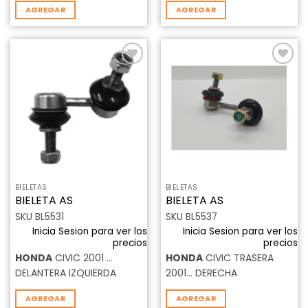
AGREGAR
AGREGAR
Añadir
Añadir
a la
a la
lista de
lista de
deseos
deseos
BIELETAS
BIELETAS
BIELETA AS
BIELETA AS
SKU BL5531
SKU BL5537
Inicia Sesion para ver los
Inicia Sesion para ver los
precios
precios
HONDA
CIVIC 2001 …
HONDA
CIVIC TRASERA
DELANTERA IZQUIERDA
2001... DERECHA
AGREGAR
AGREGAR