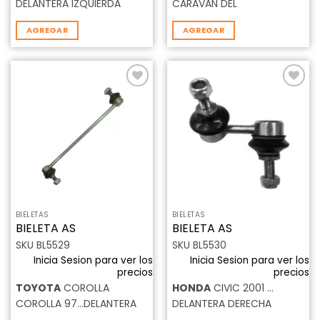
DELANTERA IZQUIERDA
CARAVAN DEL
AGREGAR
AGREGAR
Añadir
Añadir
a la
a la
lista de
lista de
deseos
deseos
BIELETAS
BIELETAS
BIELETA AS
BIELETA AS
SKU BL5529
SKU BL5530
Inicia Sesion para ver los
Inicia Sesion para ver los
precios
precios
TOYOTA
COROLLA
HONDA
CIVIC 2001 …
COROLLA 97…DELANTERA
DELANTERA DERECHA