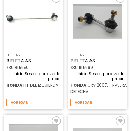
Añadir
Añadir
a la
a la
lista de
lista de
deseos
deseos
BIELETAS
BIELETAS
BIELETA AS
BIELETA AS
SKU BL5550
SKU BL5569
Inicia Sesion para ver los
Inicia Sesion para ver los
precios
precios
HONDA
FIT DEL IZQUIERDA
HONDA
CRV 2007…TRASERA
DERECHA
AGREGAR
AGREGAR
Añadir
Añadir