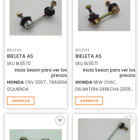
a la
a la
lista de
lista de
deseos
deseos
BIELETAS
BIELETAS
BIELETA AS
BIELETA AS
SKU BL5570
SKU BL5571
Inicia Sesion para ver los
Inicia Sesion para ver los
precios
precios
HONDA
CRV 2007…TRASERA
HONDA
NEW CIVIC
IZQUIERDA
DELANTERA DERECHA 2006…
AGREGAR
AGREGAR
Añadir
Añadir
a la
a la
lista de
lista de