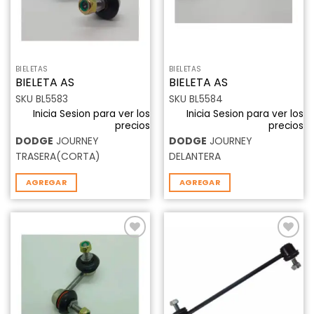
BIELETAS
BIELETAS
BIELETA AS
BIELETA AS
SKU BL5583
SKU BL5584
Inicia Sesion para ver los
Inicia Sesion para ver los
precios
precios
DODGE
JOURNEY
DODGE
JOURNEY
TRASERA(CORTA)
DELANTERA
AGREGAR
AGREGAR
Añadir
Añadir
a la
a la
lista de
lista de
deseos
deseos