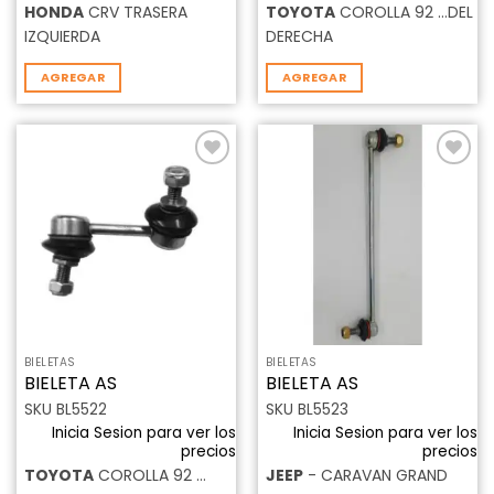
HONDA
CRV TRASERA
TOYOTA
COROLLA 92 …DEL
IZQUIERDA
DERECHA
AGREGAR
AGREGAR
Añadir
Añadir
a la
a la
lista de
lista de
deseos
deseos
BIELETAS
BIELETAS
BIELETA AS
BIELETA AS
SKU BL5522
SKU BL5523
Inicia Sesion para ver los
Inicia Sesion para ver los
precios
precios
TOYOTA
COROLLA 92 …
JEEP
- CARAVAN GRAND