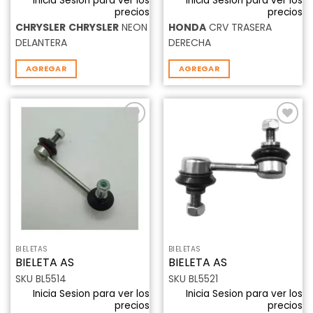
Inicia Sesion para ver los
Inicia Sesion para ver los
precios
precios
CHRYSLER
CHRYSLER
NEON
HONDA
CRV TRASERA
DELANTERA
DERECHA
AGREGAR
AGREGAR
Añadir
Añadir
a la
a la
lista de
lista de
deseos
deseos
BIELETAS
BIELETAS
BIELETA AS
BIELETA AS
SKU BL5514
SKU BL5521
Inicia Sesion para ver los
Inicia Sesion para ver los
precios
precios