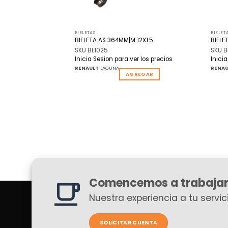
BIELETAS
BIELET
A
BIELETA AS 364MM|M 12X1.5
BIELE
SKU BL1025
SKU B
r los precios
Inicia Sesion para ver los precios
Inici
RENAULT
LAGUNA
RENAU
AGREGAR
AGREGAR
Comencemos a trabajar
Nuestra experiencia a tu servici
SOLICITAR CUENTA