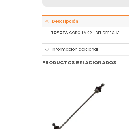
Descripción
TOYOTA
COROLLA 92 …DEL DERECHA
Información adicional
PRODUCTOS RELACIONADOS
Añadir
Añadir
a la
a la
lista
lista
de
de
deseos
deseos