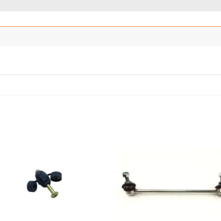
Añadir
Añ
a la
a
lista
l
de
deseos
de