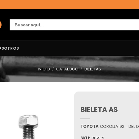
Buscar:
OSOTROS
INICIO
/
CATALOGO
/
BIELETAS
BIELETA AS
Añadir
a la
lista de
deseos
TOYOTA
COROLLA 92 …DEL 
SKU:
BL5521