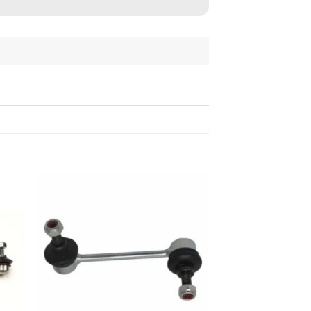
adir
Añadir
 la
a la
ista
lista
de
de
seos
deseos