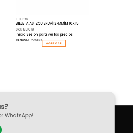
BIELETAS
BIELETA AS IZQUIERDA|127MM|M 10X1.5
SKU BL1018
Inicia Sesion para ver los precios
RENAULT
MASTER
AGREGAR
as?
or WhatsApp!