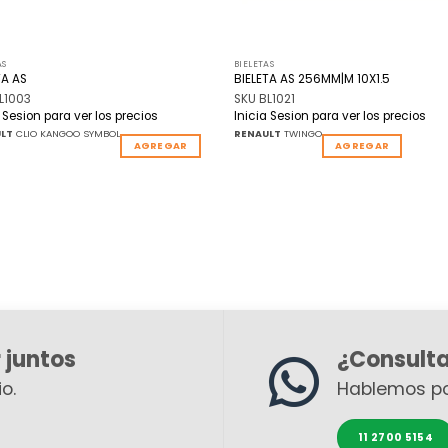
AS
BIELETAS
TA AS
BIELETA AS 256MM|M 10X1.5
L1003
SKU BL1021
a Sesion para ver los precios
Inicia Sesion para ver los precios
LT
CLIO KANGOO SYMBOL
RENAULT
TWINGO
AGREGAR
AGREGAR
 juntos
¿Consult
o.
Hablemos p
11 2700 5154