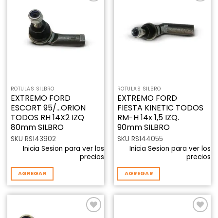
Añadir
Añadir
a la
a la
lista de
lista de
deseos
deseos
ROTULAS SILBRO
ROTULAS SILBRO
EXTREMO FORD
EXTREMO FORD
ESCORT 95/…ORION
FIESTA KINETIC TODOS
TODOS RH 14X2 IZQ
RM-H 14x 1,5 IZQ.
80mm SILBRO
90mm SILBRO
SKU RS143902
SKU RS144055
Inicia Sesion para ver los
Inicia Sesion para ver los
precios
precios
AGREGAR
AGREGAR