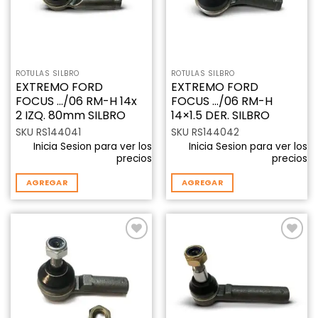
ROTULAS SILBRO
ROTULAS SILBRO
EXTREMO FORD
EXTREMO FORD
FOCUS …/06 RM-H 14x
FOCUS …/06 RM-H
2 IZQ. 80mm SILBRO
14×1.5 DER. SILBRO
SKU RS144041
SKU RS144042
Inicia Sesion para ver los
Inicia Sesion para ver los
precios
precios
AGREGAR
AGREGAR
Añadir
Añadir
a la
a la
lista de
lista de
deseos
deseos