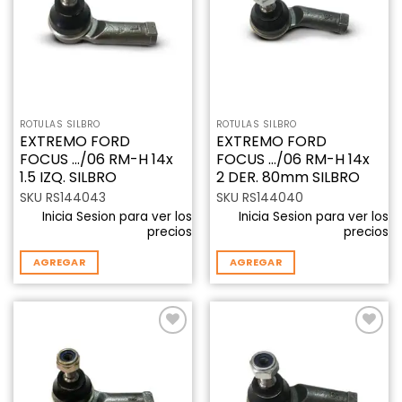
lista de
lista de
deseos
deseos
ROTULAS SILBRO
ROTULAS SILBRO
EXTREMO FORD
EXTREMO FORD
FOCUS …/06 RM-H 14x
FOCUS …/06 RM-H 14x
1.5 IZQ. SILBRO
2 DER. 80mm SILBRO
SKU RS144043
SKU RS144040
Inicia Sesion para ver los
Inicia Sesion para ver los
precios
precios
AGREGAR
AGREGAR
Añadir
Añadir
a la
a la
lista de
lista de
deseos
deseos