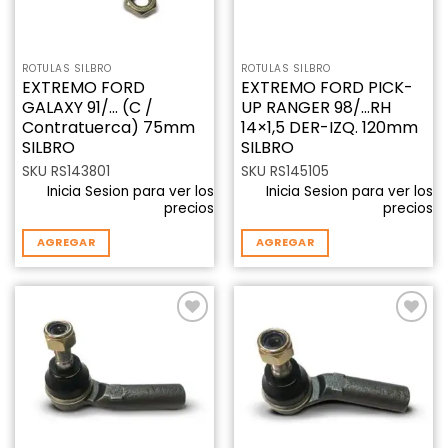
ROTULAS SILBRO
ROTULAS SILBRO
EXTREMO FORD
EXTREMO FORD PICK-
GALAXY 91/… (C /
UP RANGER 98/…RH
Contratuerca) 75mm
14×1,5 DER-IZQ. 120mm
SILBRO
SILBRO
SKU RS143801
SKU RS145105
Inicia Sesion para ver los
Inicia Sesion para ver los
precios
precios
AGREGAR
AGREGAR
Añadir
Añadir
a la
a la
lista de
lista de
deseos
deseos