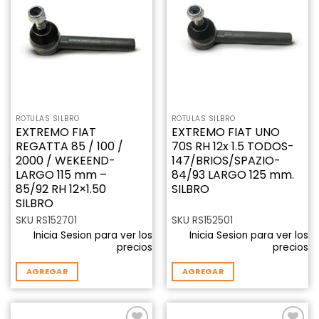
Añadir
Añadir
a la
a la
lista de
lista de
deseos
deseos
ROTULAS SILBRO
ROTULAS SILBRO
EXTREMO FIAT
EXTREMO FIAT UNO
REGATTA 85 / 100 /
70S RH 12x 1.5 TODOS-
2000 / WEKEEND-
147/BRIOS/SPAZIO-
LARGO 115 mm –
84/93 LARGO 125 mm.
85/92 RH 12×1.50
SILBRO
SILBRO
SKU RS152701
SKU RS152501
Inicia Sesion para ver los
Inicia Sesion para ver los
precios
precios
AGREGAR
AGREGAR