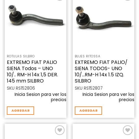
Añadir
Añadir
a la
a la
lista de
lista de
deseos
deseos
ROTULAS SILBRO
BUJES RITOSSA
EXTREMO FIAT PALIO
EXTREMO FIAT PALIO/
SIENA Todos – UNO
SIENA TODOS- UNO
10/.. RM-H 14x 1,5 DER.
10/…RM-H 14x 1.5 IZQ.
145 mm SILBRO
SILBRO
SKU RS152806
SKU RS152807
Inicia Sesion para ver los
Inicia Sesion para ver los
precios
precios
AGREGAR
AGREGAR