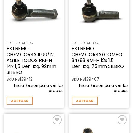
lista de
lista de
deseos
deseos
ROTULAS SILBRO
ROTULAS SILBRO
EXTREMO
EXTREMO
CHEV.CORSA II 00/12
CHEV.CORSA/COMBO
AGILE TODOS RM-H
94/99 RM-H 12x 1,5
14x 1,5 Der-Izq. 92mm
Der-Izq. 75mm SILBRO
SILBRO
SKU RS139412
SKU RS139407
Inicia Sesion para ver los
Inicia Sesion para ver los
precios
precios
AGREGAR
AGREGAR
Añadir
Añadir
a la
a la