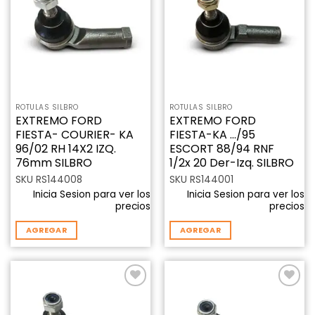
a la
a la
lista de
lista de
deseos
deseos
ROTULAS SILBRO
ROTULAS SILBRO
EXTREMO FORD
EXTREMO FORD
FIESTA- COURIER- KA
FIESTA-KA …/95
96/02 RH 14X2 IZQ.
ESCORT 88/94 RNF
76mm SILBRO
1/2x 20 Der-Izq. SILBRO
SKU RS144008
SKU RS144001
Inicia Sesion para ver los
Inicia Sesion para ver los
precios
precios
AGREGAR
AGREGAR
Añadir
Añadir
a la
a la