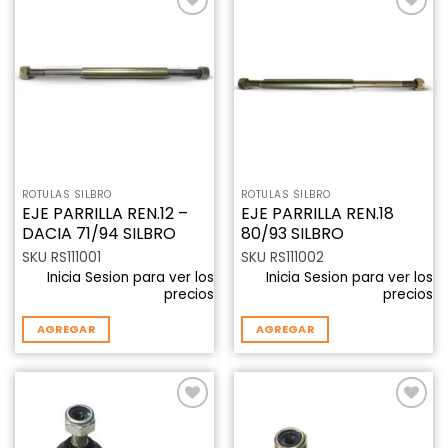
Añadir
Añadir
a la
a la
lista de
lista de
deseos
deseos
ROTULAS SILBRO
ROTULAS SILBRO
EJE PARRILLA REN.12 –
EJE PARRILLA REN.18
DACIA 71/94 SILBRO
80/93 SILBRO
SKU RS111001
SKU RS111002
Inicia Sesion para ver los
Inicia Sesion para ver los
precios
precios
AGREGAR
AGREGAR
Añadir
Añadir
a la
a la