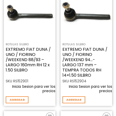
Añadir
Añadir
a la
a la
lista de
lista de
deseos
deseos
ROTULAS SILBRO
ROTULAS SILBRO
EXTREMO FIAT DUNA /
EXTREMO FIAT DUNA /
UNO / FIORINO
UNO / FIORINO
/WEEKEND 88/93 –
/WEEKEND 94…-
LARGO 160mm RH 12 x
LARGO 137 mm –
1.50 SILBRO
TEMPRA TODOS RH
14×1.50 SILBRO
SKU RS152901
SKU RS152904
Inicia Sesion para ver los
Inicia Sesion para ver los
precios
precios
AGREGAR
AGREGAR