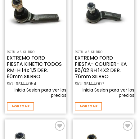
Añadir
Añadir
a la
a la
lista de
lista de
deseos
deseos
ROTULAS SILBRO
ROTULAS SILBRO
EXTREMO FORD
EXTREMO FORD
FIESTA KINETIC TODOS
FIESTA- COURIER- KA
RM-H 14x 1,5 DER.
96/02 RH 14X2 DER.
90mm SILBRO
76mm SILBRO
SKU RS144054
SKU RS144007
Inicia Sesion para ver los
Inicia Sesion para ver los
precios
precios
AGREGAR
AGREGAR
Añadir
Añadir