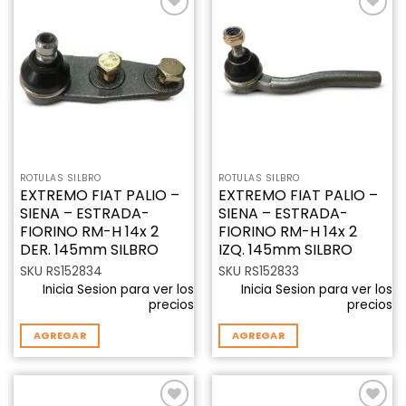
Añadir
Añadir
a la
a la
lista de
lista de
deseos
deseos
ROTULAS SILBRO
ROTULAS SILBRO
EXTREMO FIAT PALIO –
EXTREMO FIAT PALIO –
SIENA – ESTRADA-
SIENA – ESTRADA-
FIORINO RM-H 14x 2
FIORINO RM-H 14x 2
DER. 145mm SILBRO
IZQ. 145mm SILBRO
SKU RS152834
SKU RS152833
Inicia Sesion para ver los
Inicia Sesion para ver los
precios
precios
AGREGAR
AGREGAR