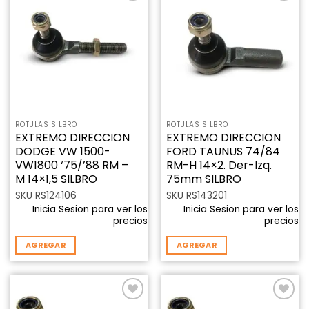
Añadir
Añadir
a la
a la
lista de
lista de
deseos
deseos
ROTULAS SILBRO
ROTULAS SILBRO
EXTREMO DIRECCION
EXTREMO DIRECCION
DODGE VW 1500-
FORD TAUNUS 74/84
VW1800 ‘75/’88 RM –
RM-H 14×2. Der-Izq.
M 14×1,5 SILBRO
75mm SILBRO
SKU RS124106
SKU RS143201
Inicia Sesion para ver los
Inicia Sesion para ver los
precios
precios
AGREGAR
AGREGAR