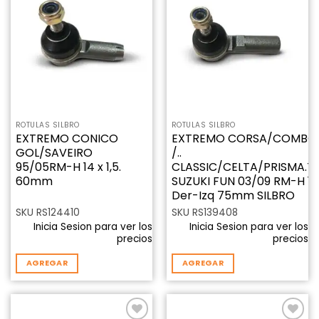
Añadir
Añadir
a la
a la
lista de
lista de
deseos
deseos
ROTULAS SILBRO
ROTULAS SILBRO
EXTREMO CONICO
EXTREMO CORSA/COMBO/
GOL/SAVEIRO
/..
95/05RM-H 14 x 1,5.
CLASSIC/CELTA/PRISMA.T
60mm
SUZUKI FUN 03/09 RM-H 14x
Der-Izq 75mm SILBRO
SKU RS124410
SKU RS139408
Inicia Sesion para ver los
Inicia Sesion para ver los
precios
precios
AGREGAR
AGREGAR