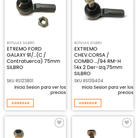
lista de
lista de
deseos
deseos
ROTULAS SILBRO
ROTULAS SILBRO
ETREMO FORD
EXTREMO
GALAXY 91/…(C /
CHEV.CORSA /
Contratuerca) 75mm
COMBO …/94 RM-H
SILBRO
14x 2 Der-Izq.75mm
SILBRO
SKU RS123801
SKU RS139404
Inicia Sesion para ver los
Inicia Sesion para ver los
precios
precios
AGREGAR
AGREGAR
Añadir
Añadir
a la
a la