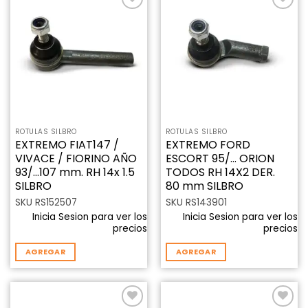
Añadir
Añadir
a la
a la
lista de
lista de
deseos
deseos
ROTULAS SILBRO
ROTULAS SILBRO
EXTREMO FIAT147 /
EXTREMO FORD
VIVACE / FIORINO AÑO
ESCORT 95/… ORION
93/…107 mm. RH 14x 1.5
TODOS RH 14X2 DER.
SILBRO
80 mm SILBRO
SKU RS152507
SKU RS143901
Inicia Sesion para ver los
Inicia Sesion para ver los
precios
precios
AGREGAR
AGREGAR