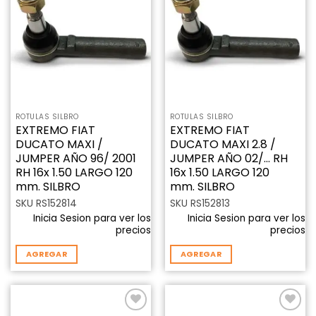
Añadir
Añadir
a la
a la
lista de
lista de
deseos
deseos
ROTULAS SILBRO
ROTULAS SILBRO
EXTREMO FIAT
EXTREMO FIAT
DUCATO MAXI /
DUCATO MAXI 2.8 /
JUMPER AÑO 96/ 2001
JUMPER AÑO 02/… RH
RH 16x 1.50 LARGO 120
16x 1.50 LARGO 120
mm. SILBRO
mm. SILBRO
SKU RS152814
SKU RS152813
Inicia Sesion para ver los
Inicia Sesion para ver los
precios
precios
AGREGAR
AGREGAR