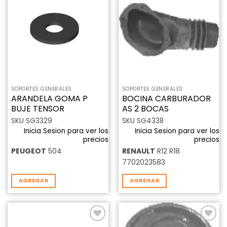
Añadir
Añadir
a la
a la
lista de
lista de
deseos
deseos
SOPORTES GENERALES
SOPORTES GENERALES
ARANDELA GOMA P
BOCINA CARBURADOR
BUJE TENSOR
AS 2 BOCAS
SKU SG3329
SKU SG4338
Inicia Sesion para ver los
Inicia Sesion para ver los
precios
precios
PEUGEOT
504
RENAULT
R12 R18
7702023583
AGREGAR
AGREGAR