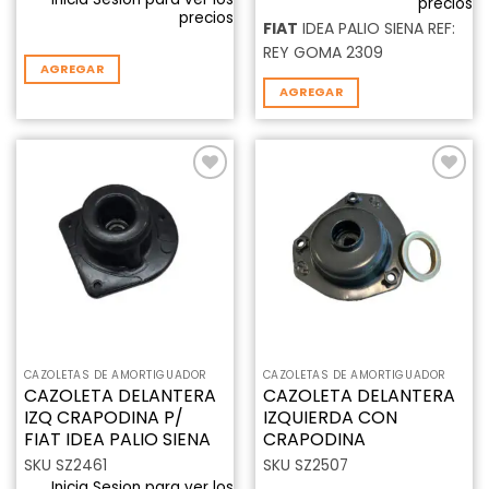
precios
precios
FIAT
IDEA PALIO SIENA REF:
REY GOMA 2309
AGREGAR
AGREGAR
Añadir
Añadir
a la
a la
lista de
lista de
deseos
deseos
CAZOLETAS DE AMORTIGUADOR
CAZOLETAS DE AMORTIGUADOR
CAZOLETA DELANTERA
CAZOLETA DELANTERA
IZQ CRAPODINA P/
IZQUIERDA CON
FIAT IDEA PALIO SIENA
CRAPODINA
SKU SZ2461
SKU SZ2507
Inicia Sesion para ver los