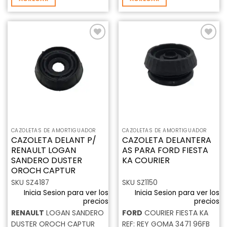
Añadir
Añadir
a la
a la
lista de
lista de
deseos
deseos
CAZOLETAS DE AMORTIGUADOR
CAZOLETAS DE AMORTIGUADOR
CAZOLETA DELANT P/
CAZOLETA DELANTERA
RENAULT LOGAN
AS PARA FORD FIESTA
SANDERO DUSTER
KA COURIER
OROCH CAPTUR
SKU SZ4187
SKU SZ1150
Inicia Sesion para ver los
Inicia Sesion para ver los
precios
precios
RENAULT
LOGAN SANDERO
FORD
COURIER FIESTA KA
DUSTER OROCH CAPTUR
REF: REY GOMA 3471 96FB