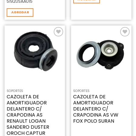
51920SAA015
AGREGAR
Añadir
Añadir
a la
a la
lista de
lista de
deseos
deseos
SOPORTES
SOPORTES
CAZOLETA DE
CAZOLETA DE
AMORTIGUADOR
AMORTIGUADOR
DELANTERO C/
DELANTERO C/
CRAPODINA AS
CRAPODINA AS VW
RENAULT LOGAN
FOX POLO SURAN
SANDERO DUSTER
OROCH CAPTUR