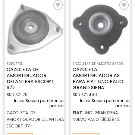
Añadir
Añadir
a la
a la
lista de
lista de
deseos
deseos
SOPORTES
CAZOLETAS DE AMORTIGUADOR
CAZOLETA DE
CAZOLETA
AMORTIGUADOR
AMORTIGUADOR AS
DELANTERA ESCORT
PARA FIAT UNO PALIO
97>
GRAND SIENA
SKU SZ1175
SKU SZ2490
Inicia Sesion para ver los
Inicia Sesion para ver los
precios
precios
CAZOLETA DE
FIAT
UNO. GRAN SIENA.
AMORTIGUADOR DELANTERA
NUEVO PALIO 51833942
ESCORT 97>