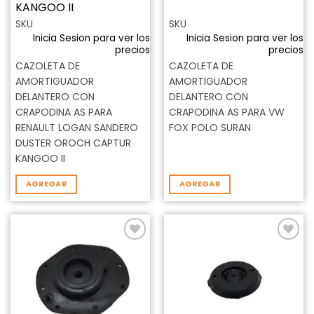
KANGOO II
SKU
SKU
Inicia Sesion para ver los
Inicia Sesion para ver los
precios
precios
CAZOLETA DE
CAZOLETA DE
AMORTIGUADOR
AMORTIGUADOR
DELANTERO CON
DELANTERO CON
CRAPODINA AS PARA
CRAPODINA AS PARA VW
RENAULT LOGAN SANDERO
FOX POLO SURAN
DUSTER OROCH CAPTUR
KANGOO II
AGREGAR
AGREGAR
Añadir
Añadir
a la
a la
lista de
lista de
deseos
deseos