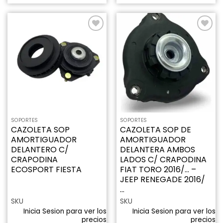
Añadir
Añadir
a la
a la
lista de
lista de
deseos
deseos
SOPORTES
SOPORTES
CAZOLETA SOP
CAZOLETA SOP DE
AMORTIGUADOR
AMORTIGUADOR
DELANTERO C/
DELANTERA AMBOS
CRAPODINA
LADOS C/ CRAPODINA
ECOSPORT FIESTA
FIAT TORO 2016/… –
JEEP RENEGADE 2016/
…
SKU
SKU
Inicia Sesion para ver los
Inicia Sesion para ver los
precios
precios