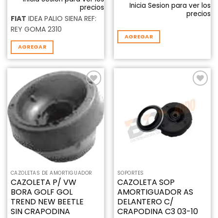
Inicia Sesion para ver los
precios
precios
FIAT
IDEA PALIO SIENA REF:
REY GOMA 2310
AGREGAR
AGREGAR
Añadir
Añadir
a la
a la
lista de
lista de
deseos
deseos
CAZOLETAS DE AMORTIGUADOR
SOPORTES
CAZOLETA P/ VW
CAZOLETA SOP
BORA GOLF GOL
AMORTIGUADOR AS
TREND NEW BEETLE
DELANTERO C/
SIN CRAPODINA
CRAPODINA C3 03-10