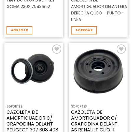
FIAT
DUNA UNO REF: REY
CAZOLETA DE
GOMA 2302 75831852
AMORTIGUADOR DELANTERA
DERECHA QUBO - PUNTO -
LINEA
AGREGAR
AGREGAR
Añadir
Añadir
a la
a la
lista de
lista de
deseos
deseos
SOPORTES
SOPORTES
CAZOLETA DE
CAZOLETA DE
AMORTIGUADOR C/
AMORTIGUADOR C/
CRAPODINA DELANT
CRAPODINA DELANT.
PEUGEOT 307 308 408
AS RENAULT CLIO II