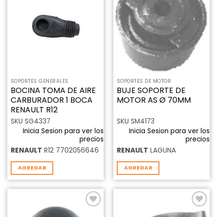
Añadir
Añadir
a la
a la
lista de
lista de
deseos
deseos
SOPORTES GENERALES
SOPORTES DE MOTOR
BOCINA TOMA DE AIRE
BUJE SOPORTE DE
CARBURADOR 1 BOCA
MOTOR AS Ø 70MM
RENAULT R12
SKU SG4337
SKU SM4173
Inicia Sesion para ver los
Inicia Sesion para ver los
precios
precios
RENAULT
R12 7702056646
RENAULT
LAGUNA
AGREGAR
AGREGAR
Añadir
Añadir