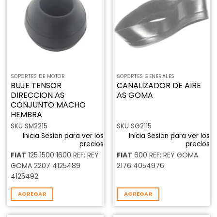
a la
a la
lista de
lista de
deseos
deseos
SOPORTES DE MOTOR
SOPORTES GENERALES
BUJE TENSOR
CANALIZADOR DE AIRE
DIRECCION AS
AS GOMA
CONJUNTO MACHO
HEMBRA
SKU SM2215
SKU SG2115
Inicia Sesion para ver los
Inicia Sesion para ver los
precios
precios
FIAT
125 1500 1600 REF: REY
FIAT
600 REF: REY GOMA
GOMA 2207 4125489
2176 4054976
4125492
AGREGAR
AGREGAR