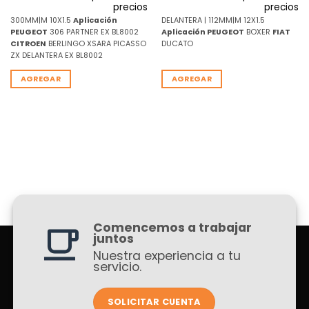
precios
precios
300MM|M 10X1.5
Aplicación
DELANTERA | 112MM|M 12X1.5
PEUGEOT
306 PARTNER EX BL8002
Aplicación
PEUGEOT
BOXER
FIAT
CITROEN
BERLINGO XSARA PICASSO
DUCATO
ZX DELANTERA EX BL8002
AGREGAR
AGREGAR
Comencemos a trabajar
juntos
Nuestra experiencia a tu
servicio.
SOLICITAR CUENTA