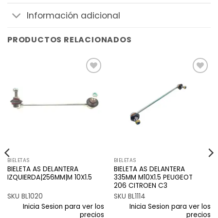
Información adicional
PRODUCTOS RELACIONADOS
Añadir
Añadir
a la
a la
lista de
lista de
deseos
deseos
BIELETAS
BIELETAS
BIELETA AS DELANTERA
BIELETA AS DELANTERA
IZQUIERDA|256MM|M 10X1.5
335MM M10X1.5 PEUGEOT
206 CITROEN C3
SKU BL1020
SKU BL1114
Inicia Sesion para ver los
Inicia Sesion para ver los
precios
precios