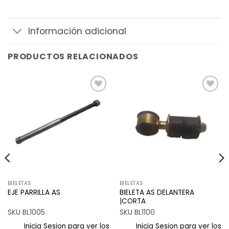
Información adicional
PRODUCTOS RELACIONADOS
Añadir
Añadir
a la
a la
lista de
lista de
deseos
deseos
BIELETAS
BIELETAS
BIELETA AS DELANTERA
EJE PARRILLA AS
|CORTA
SKU BL1005
SKU BL1100
Inicia Sesion para ver los
Inicia Sesion para ver los