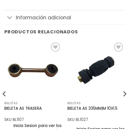
Información adicional
PRODUCTOS RELACIONADOS
Añadir
Añadir
a la
a la
lista de
lista de
deseos
deseos
BIELETAS
BIELETAS
BIELETA AS TRASERA
BIELETA AS 335MM|M 10X1.5
SKU BL1107
SKU BL1027
Inicia Sesion para ver los