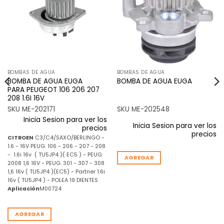
lista de
lista de
deseos
deseos
BOMBAS DE AGUA
BOMBAS DE AGUA
BOMBA DE AGUA EUGA
BOMBA DE AGUA EUGA
PARA PEUGEOT 106 206 207
208 1.6I 16V
SKU ME-202171
SKU ME-202548
Inicia Sesion para ver los
Inicia Sesion para ver los
precios
precios
CITROEN
C3/C4/SAXO/BERLINGO -
1.6 - 16V PEUG. 106 - 206 - 207 - 208
- 1.6i 16v ( TU5JP4 )( EC5 ) - PEUG.
AGREGAR
2008 1,6 16V - PEUG. 301 - 307 - 308
1,6 16v ( TU5JP4 )(EC5) - Partner 1.6i
16v ( TU5JP4 ) - POLEA 19 DIENTES
Aplicación
M00724
AGREGAR