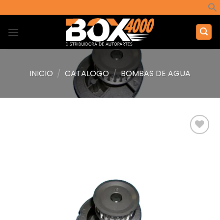
Saltar
al
contenido
INICIO
/
CATALOGO
/
BOMBAS DE AGUA
Añadir
a la
lista de
deseos