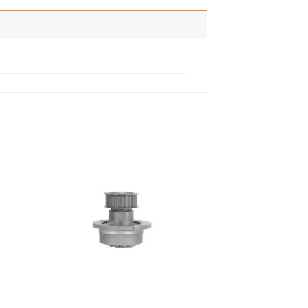
adir
Añadir
 la
a la
ista
lista
de
de
seos
deseos