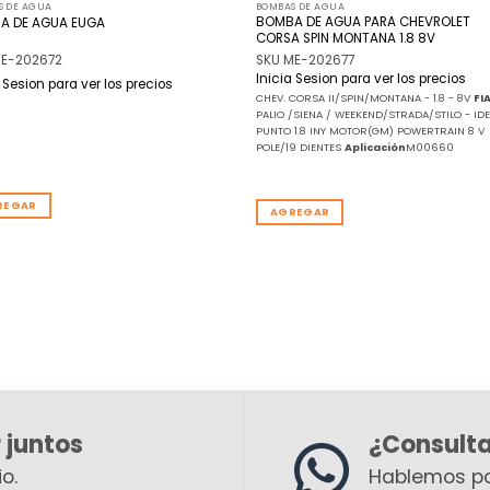
S DE AGUA
BOMBAS DE AGUA
BOMBA DE AGUA PARA CHEVROLET
A DE AGUA EUGA
CORSA SPIN MONTANA 1.8 8V
ME-202672
SKU ME-202677
Inicia Sesion para ver los precios
a Sesion para ver los precios
CHEV. CORSA II/SPIN/MONTANA - 1.8 - 8V
FI
PALIO /SIENA / WEEKEND/STRADA/STILO - IDE
PUNTO 1.8 INY MOTOR(GM) POWERTRAIN 8 V
POLE/19 DIENTES
Aplicación
M00660
REGAR
AGREGAR
 juntos
¿Consult
o.
Hablemos p