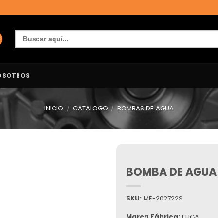
Buscar:
OSOTROS
INICIO
/
CATALOGO
/
BOMBAS DE AGUA
BOMBA DE AGUA
Añadir
a la
lista de
deseos
SKU:
ME-202722S
Marca Fábrica:
EUGA