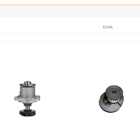
EUGA
Añadir
Añ
a la
a
lista
l
de
deseos
de