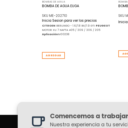
BOMBAS DE AGUA
BOMBA
GA
BOMBA DE AGUA EUGA
BOMB
SKU ME-202710
SKU 
Inicia Sesion para ver los precios
r los precios
Inici
CITROEN
BERLINGO - 1.6/1.8 BX/1.9 GTI
PEUGEOT
MOTOR XU 7 NAFTA 405 / 309 / 306 / 205
Aplicación
M00238
AG
AGREGAR
Comencemos a trabajar
Nuestra experiencia a tu servici