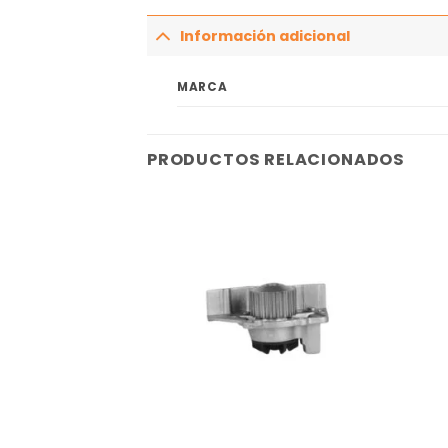
Información adicional
MARCA
PRODUCTOS RELACIONADOS
Añadir
Añadir
a la
a la
lista
lista
de
de
deseos
deseos