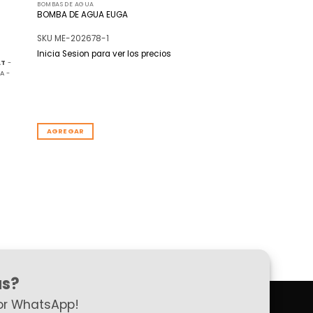
BOMBAS DE AGUA
BOMBA DE AGUA EUGA
SKU ME-202678-1
Inicia Sesion para ver los precios
AT
-
A -
AGREGAR
as?
or WhatsApp!