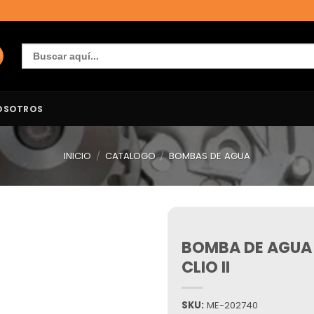
Buscar:
OSOTROS
INICIO
/
CATALOGO
/
BOMBAS DE AGUA
BOMBA DE AGUA
Añadir
a la
CLIO II
lista de
deseos
SKU:
ME-202740