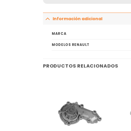
Información adicional
MARCA
MODELOS RENAULT
PRODUCTOS RELACIONADOS
Añadir
Añadir
a la
a la
lista
lista
de
de
deseos
deseos