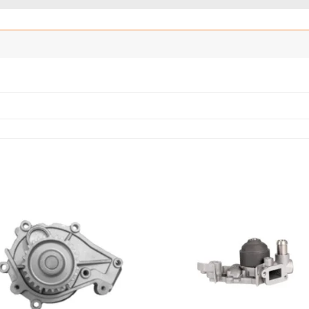
Añadir
Añ
a la
a
lista
l
de
deseos
de