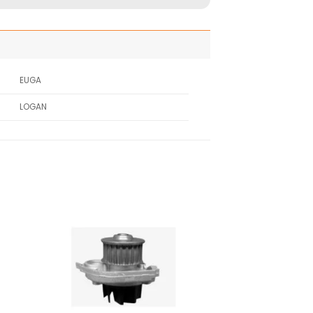
EUGA
LOGAN
adir
Añadir
 la
a la
ista
lista
de
de
seos
deseos