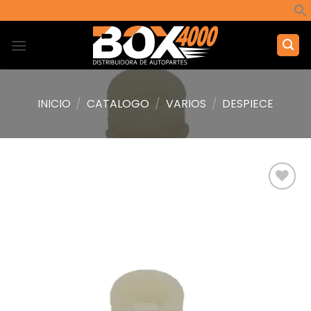
Saltar
al
contenido
INICIO
/
CATALOGO
/
VARIOS
/
DESPIECE
Añadir
a la
lista de
deseos