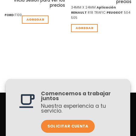
Inicia Sesion para ver los
precios
precios
34MM X 24MM
Aplicación
RENAULT
R18 TRAFIC
PEUGEOT
504
FORD
F100
505
AGREGAR
AGREGAR
Comencemos a trabajar
juntos
Nuestra experiencia a tu
servicio.
SOLICITAR CUENTA