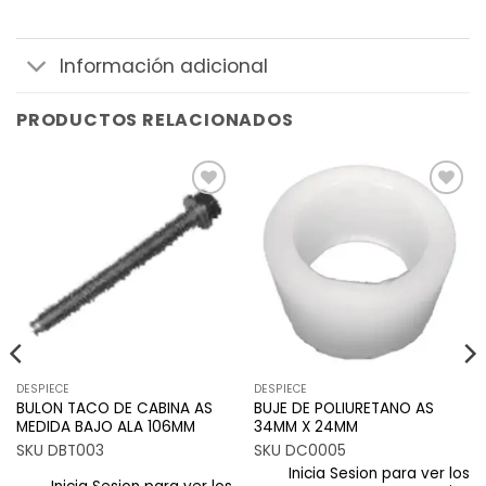
Información adicional
PRODUCTOS RELACIONADOS
Añadir
Añadir
a la
a la
lista de
lista de
deseos
deseos
DESPIECE
DESPIECE
BULON TACO DE CABINA AS
BUJE DE POLIURETANO AS
MEDIDA BAJO ALA 106MM
34MM X 24MM
SKU DBT003
SKU DC0005
Inicia Sesion para ver los