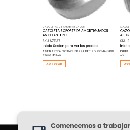
UADOR
CAZOLETAS DE AMORTIGUADOR
CAZOL
DE AMORTIGUADOR
CAZOLETA SOPORTE DE AMORTIGUADOR
CAZO
RIOR
AS DELANTERO
AS T
SKU SZ1137
SKU S
r los precios
Inicia Sesion para ver los precios
Inici
DES BENZ SPRINTER REF:
FORD
FIESTA ESPAÑOL SIERRA REF: REY GOMA 3390
FORD
185
83BB3K132AB
AG
AGREGAR
AG
Comencemos a trabajar