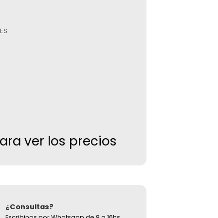
ES
para ver los precios
¿Consultas?
Escribinos por Whatsapp de 8 a 16hs