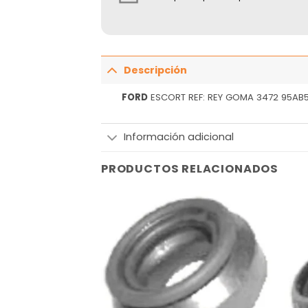
Descripción
FORD
ESCORT REF: REY GOMA 3472 95AB
Información adicional
PRODUCTOS RELACIONADOS
Añadir
Añadir
a la
a la
lista
lista
de
de
deseos
deseos