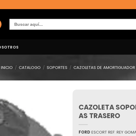
Buscar:
OSOTROS
INICIO
/
CATALOGO
/
SOPORTES
/
CAZOLETAS DE AMORTIGUADOR
CAZOLETA SOPO
Añadir
a la
AS TRASERO
lista de
deseos
FORD
ESCORT REF: REY GOM