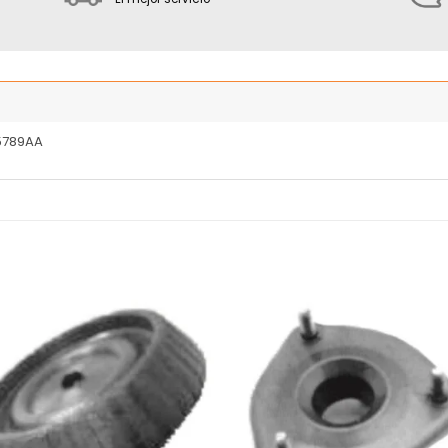
5789AA
Añadir
Añ
a la
a
lista
l
de
deseos
de