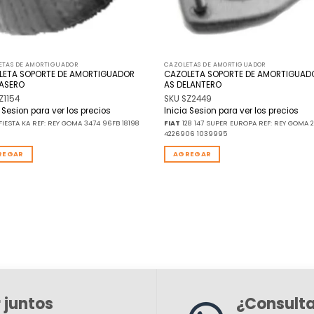
ETAS DE AMORTIGUADOR
CAZOLETAS DE AMORTIGUADOR
LETA SOPORTE DE AMORTIGUADOR
CAZOLETA SOPORTE DE AMORTIGUAD
RASERO
AS DELANTERO
Z1154
SKU SZ2449
a Sesion para ver los precios
Inicia Sesion para ver los precios
FIESTA KA REF: REY GOMA 3474 96FB 18198
FIAT
128 147 SUPER EUROPA REF: REY GOMA 2
4226906 1039995
REGAR
AGREGAR
 juntos
¿Consult