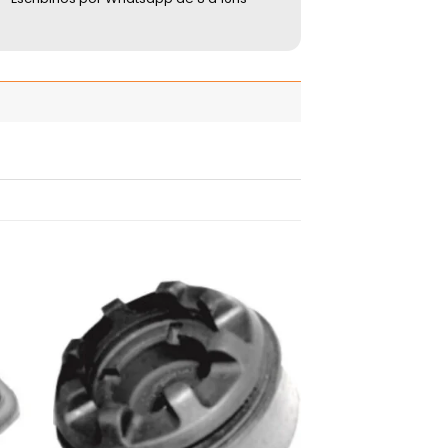
adir
Añadir
 la
a la
ista
lista
de
de
seos
deseos