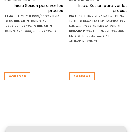
Inicia Sesion para ver los
Inicia Sesion para ver los
precios
precios
RENAULT
CLIO II 1999/2002 - K7M
FIAT
128 SUPER EUROPA 1.5 L DUNA
1.6 8V
RENAULT
TWINGO F1
1.4 1.5 1.6 REGATTA UNO MEDIDA: 10 x
1994/1998 - C3G 1.2
RENAULT
545 mm COD. ANTERIOR: 7215 XL
TWINGO F2 1999/2003 - C3G 1.2
PEUGEOT
205 1.8 L DIESEL 305 405
MEDIDA: 10 x 545 mm COD.
ANTERIOR: 7215 XL
AGREGAR
AGREGAR