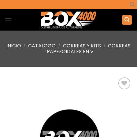
Saltar
al
contenido
INICIO
/
CATALOGO
/
CORREAS Y KITS
/
CORREAS
TRAPEZOIDALES EN V
Añadir
a la
lista de
deseos