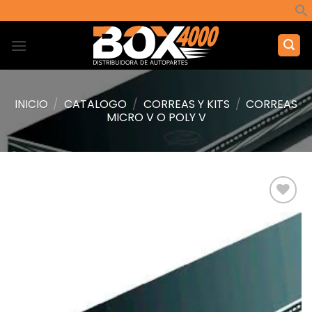
Saltar
al
contenido
INICIO
/
CATALOGO
/
CORREAS Y KITS
/
CORREAS
MICRO V O POLY V
Añadir
a la
lista de
deseos