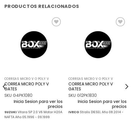
PRODUCTOS RELACIONADOS
Añadir
Añadir
a la
a la
lista de
lista de
deseos
deseos
CORREAS MICRO V O POLY V
CORREAS MICRO V O POLY V
CORREA MICRO POLY V
CORREA MICRO POLY V
GATES
GATES
SKU G4PK1080
SKU G12PK1830
Inicia Sesion para ver los
Inicia Sesion para ver los
precios
precios
SUZUKI
Vitara 5P 2.0 V6 Motor H20A
IVECO
Stralis DIESEL Año 08.2014 -
NAFTA Año 05.1996 - 09.1999