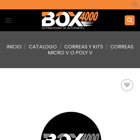
Saltar
al
contenido
INICIO
/
CATALOGO
/
CORREAS Y KITS
/
CORREAS
MICRO V O POLY V
Añadir
a la
lista de
deseos