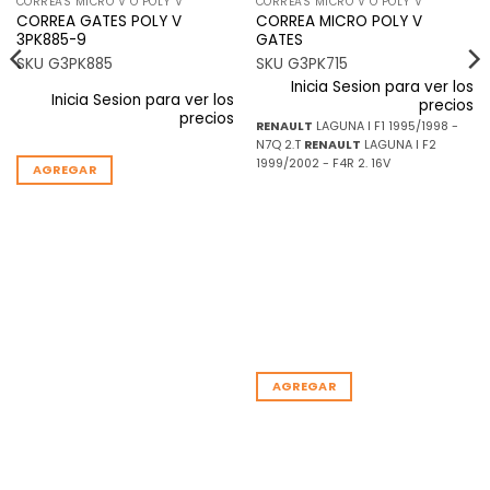
CORREAS MICRO V O POLY V
CORREAS MICRO V O POLY V
CORREA GATES POLY V
CORREA MICRO POLY V
3PK885-9
GATES
SKU G3PK885
SKU G3PK715
Inicia Sesion para ver los
Inicia Sesion para ver los
precios
precios
RENAULT
LAGUNA I F1 1995/1998 -
N7Q 2.T
RENAULT
LAGUNA I F2
1999/2002 - F4R 2. 16V
AGREGAR
AGREGAR