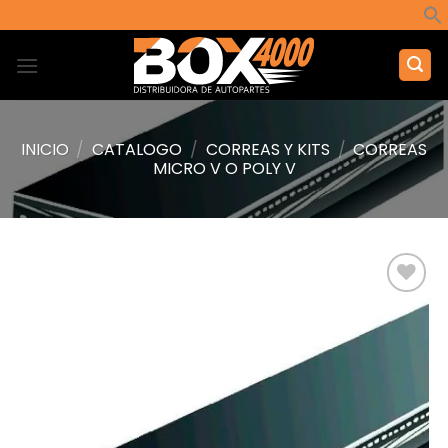
Saltar
al
contenido
INICIO
/
CATALOGO
/
CORREAS Y KITS
/
CORREAS
MICRO V O POLY V
Añadir
a la
lista de
deseos