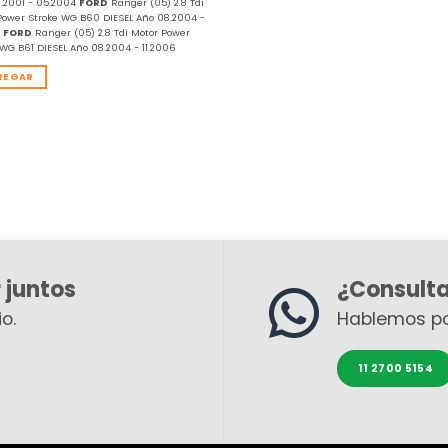
.2001 - 05.2004
FORD
Ranger (05) 2.8 Tdi
Power Stroke WG B60 DIESEL Año 08.2004 -
6
FORD
Ranger (05) 2.8 Tdi Motor Power
 WG B61 DIESEL Año 08.2004 - 11.2006
REGAR
 juntos
¿Consult
o.
Hablemos p
11 2700 5154