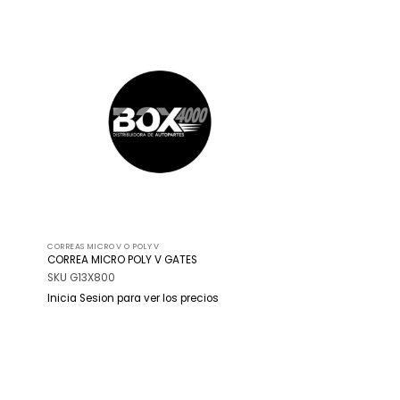
adir
Añadir
 la
a la
ista
lista
de
de
seos
deseos
CORREAS MICRO V O POLY V
CORREA MICRO POLY V GATES
SKU G13X800
Inicia Sesion para ver los precios