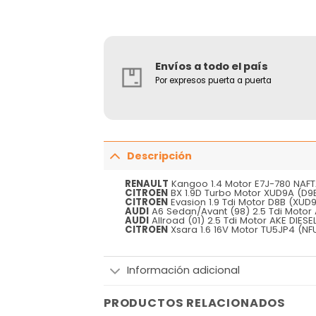
Envíos a todo el país
Por expresos puerta a puerta
Descripción
RENAULT
Kangoo 1.4 Motor E7J-780 NAFTA
CITROEN
BX 1.9D Turbo Motor XUD9A (D9B)
CITROEN
Evasion 1.9 Tdi Motor D8B (XUD9
AUDI
A6 Sedan/Avant (98) 2.5 Tdi Motor 
AUDI
Allroad (01) 2.5 Tdi Motor AKE DIESE
CITROEN
Xsara 1.6 16V Motor TU5JP4 (NFU
Información adicional
PRODUCTOS RELACIONADOS