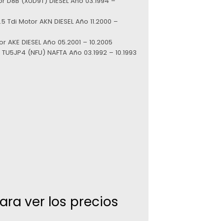
or D8B (XUD9T) DIESEL Año 03.1994 –
5 Tdi Motor AKN DIESEL Año 11.2000 –
tor AKE DIESEL Año 05.2001 – 10.2005
r TU5JP4 (NFU) NAFTA Año 03.1992 – 10.1993
para ver los precios