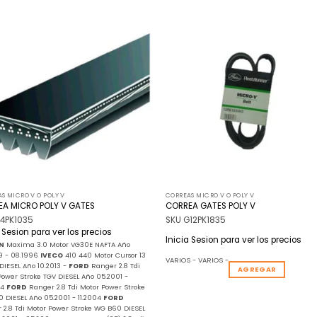
Añadir
Añ
a la
a
lista
l
de
deseos
de
S MICRO V O POLY V
CORREAS MICRO V O POLY V
A MICRO POLY V GATES
CORREA GATES POLY V
G4PK1035
SKU G12PK1835
a Sesion para ver los precios
Inicia Sesion para ver los precios
N
Maxima 3.0 Motor VG30E NAFTA Año
9 - 08.1996
IVECO
410 440 Motor Cursor 13
VARIOS - VARIOS -
 DIESEL Año 10.2013 -
FORD
Ranger 2.8 Tdi
AGREGAR
Power Stroke TGV DIESEL Año 05.2001 -
04
FORD
Ranger 2.8 Tdi Motor Power Stroke
 DIESEL Año 05.2001 - 11.2004
FORD
 2.8 Tdi Motor Power Stroke WG B60 DIESEL