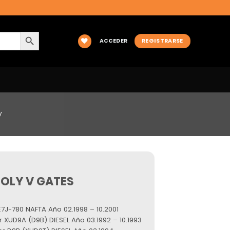
BOTÓN DE BÚSQUEDA
ACCEDER
REGISTRARSE
V
OLY V GATES
7J-780 NAFTA Año 02.1998 – 10.2001
 XUD9A (D9B) DIESEL Año 03.1992 – 10.1993