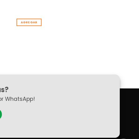
AGREGAR
as?
or WhatsApp!