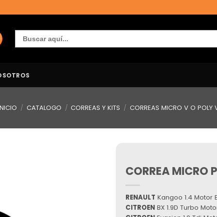
Buscar:
OSOTROS
INICIO
/
CATALOGO
/
CORREAS Y KITS
/
CORREAS MICRO V O POLY 
CORREA MICRO P
Añadir
a la
lista de
deseos
RENAULT
Kangoo 1.4 Motor E
CITROEN
BX 1.9D Turbo Motor