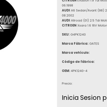
CITROEN
Evasion 1.9 Tdi Mot
06.1998
AUDI
A6 Sedan/Avant (98) 2.
08.2002
AUDI
Allroad (01) 2.5 Tdi Mo
CITROEN
Xsara 1.6 16V Moto
SKU:
G4PK1240
Marca Fábrica:
GATES
Marca vehículo:
Código de fábrica:
OEM:
4PK1240-4
Precio:
Inicia Sesion 