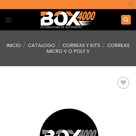
Saltar
al
contenido
INICIO
/
CATALOGO
/
CORREAS Y KITS
/
CORREAS
MICRO V O POLY V
Añadir
a la
lista de
deseos