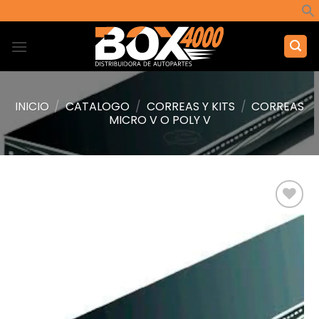
Saltar
al
contenido
INICIO
/
CATALOGO
/
CORREAS Y KITS
/
CORREAS
MICRO V O POLY V
Añadir
a la
lista de
deseos