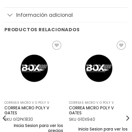
Información adicional
PRODUCTOS RELACIONADOS
Añadir
Añadir
a la
a la
lista de
lista de
deseos
deseos
CORREAS MICRO V O POLY V
CORREAS MICRO V O POLY V
CORREA MICRO POLY V
CORREA MICRO POLY V
GATES
GATES
SKU G12PK1830
SKU G10X940
Inicia Sesion para ver los
Inicia Sesion para ver los
precios