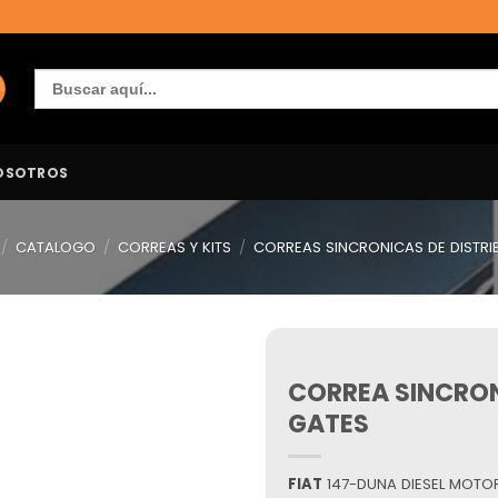
Buscar:
OSOTROS
/
CATALOGO
/
CORREAS Y KITS
/
CORREAS SINCRONICAS DE DISTRI
CORREA SINCRON
Añadir
a la
GATES
lista de
deseos
FIAT
147-DUNA DIESEL MOTOR 