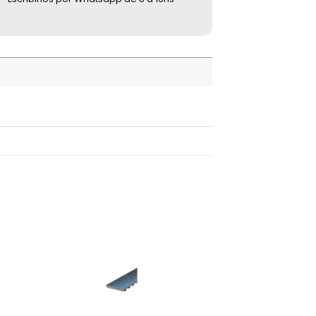
adir
Añadir
 la
a la
ista
lista
de
de
seos
deseos