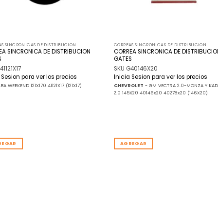
S SINCRONICAS DE DISTRIBUCION
CORREAS SINCRONICAS DE DISTRIBUCION
A SINCRONICA DE DISTRIBUCION
CORREA SINCRONICA DE DISTRIBUCIO
S
GATES
41121X17
SKU G40146X20
a Sesion para ver los precios
Inicia Sesion para ver los precios
BA WEEKEND 121X170 41121X17 (121X17)
CHEVROLET
- GM VECTRA 2.0-MONZA Y KADE
2.0 145X20 40146x20 40278x20 (146X20)
REGAR
AGREGAR