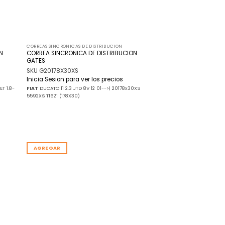
CORREAS SINCRONICAS DE DISTRIBUCION
N
CORREA SINCRONICA DE DISTRIBUCION
GATES
SKU G20178X30XS
Inicia Sesion para ver los precios
T 1.8-
FIAT
DUCATO 11 2.3 JTD 8V 12 01-->| 20178x30XS
5592XS T1621 (178X30)
AGREGAR