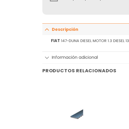
Descripción
FIAT
147-DUNA DIESEL MOTOR 1.3 DIESEL 1
Información adicional
PRODUCTOS RELACIONADOS
Añadir
Añadir
a la
a la
lista
lista
de
de
deseos
deseos