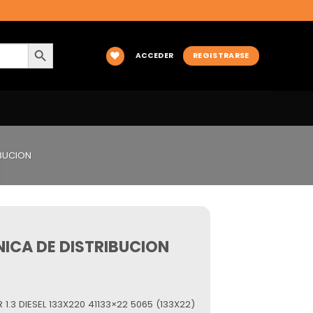
BOTÓN DE BÚSQUEDA
ACCEDER
REGISTRARSE
BUCION
ICA DE DISTRIBUCION
1.3 DIESEL 133X220 41133×22 5065 (133X22)