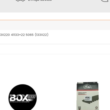
33X220 41133×22 5065 (133X22)
Añadir
Añ
a la
a
lista
l
de
deseos
de