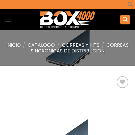
Saltar
al
contenido
INICIO
/
CATALOGO
/
CORREAS Y KITS
/
CORREAS
SINCRONICAS DE DISTRIBUCION
Añadir
a la
lista de
deseos