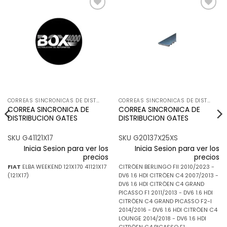
Añadir
Añadir
a la
a la
lista de
lista de
deseos
deseos
CORREAS SINCRONICAS DE DISTRIBUCION
CORREAS SINCRONICAS DE DISTRIBUCION
CORREA SINCRONICA DE
CORREA SINCRONICA DE
DISTRIBUCION GATES
DISTRIBUCION GATES
SKU G41121X17
SKU G20137X25XS
Inicia Sesion para ver los
Inicia Sesion para ver los
precios
precios
FIAT
ELBA WEEKEND 121X170 41121X17
CITRÖEN BERLINGO FII 2010/2023 -
(121X17)
DV6 1.6 HDI CITRÖEN C4 2007/2013 -
DV6 1.6 HDI CITRÖEN C4 GRAND
PICASSO F1 2011/2013 - DV6 1.6 HDI
CITRÖEN C4 GRAND PICASSO F2-I
2014/2016 - DV6 1.6 HDI CITRÖEN C4
LOUNGE 2014/2018 - DV6 1.6 HDI