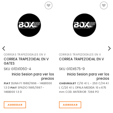
Añadir
Añadir
a la
a la
lista de
lista de
deseos
deseos
CORREAS TRAPEZOIDALES EN V
CORREAS TRAPEZOIDALES EN V
CORREA TRAPEZOIDAL EN V
CORREA TRAPEZOIDAL EN V
GATES
SKU G10X1060-4
SKU G10X675-9
Inicia Sesion para ver los
Inicia Sesion para ver los
precios
precios
FIAT
DUNA F1 1988/1996 - 146B1000
CHEVROLET
C/10 4.1 L - 250 C/14 4.1
1.3 D
FIAT
SPAZIO 1985/1997 -
L C/20 4.1 L OPALA MEDIDA: 10 x 675
146B000 1.3 D
mm COD. ANTERIOR: 7266 PO
AGREGAR
AGREGAR