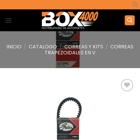
Saltar
al
contenido
INICIO
/
CATALOGO
/
CORREAS Y KITS
/
CORREAS
TRAPEZOIDALES EN V
Añadir
a la
lista de
deseos