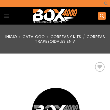
Saltar
al
contenido
INICIO
/
CATALOGO
/
CORREAS Y KITS
/
CORREAS
TRAPEZOIDALES EN V
Añadir
a la
lista de
deseos