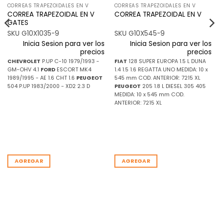
CORREAS TRAPEZOIDALES EN V
CORREAS TRAPEZOIDALES EN V
CORREA TRAPEZOIDAL EN V
CORREA TRAPEZOIDAL EN V
GATES
SKU G10X1035-9
SKU G10X545-9
Inicia Sesion para ver los
Inicia Sesion para ver los
precios
precios
CHEVROLET
P.UP C-10 1979/1993 -
FIAT
128 SUPER EUROPA 1.5 L DUNA
GM-OHV 4.1
FORD
ESCORT MK4
1.4 1.5 1.6 REGATTA UNO MEDIDA: 10 x
1989/1995 - AE 1.6 CHT 1.6
PEUGEOT
545 mm COD. ANTERIOR: 7215 XL
504 P.UP 1983/2000 - XD2 2.3 D
PEUGEOT
205 1.8 L DIESEL 305 405
MEDIDA: 10 x 545 mm COD.
ANTERIOR: 7215 XL
AGREGAR
AGREGAR