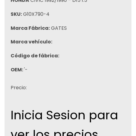
HONDA
CIVIC 1992/1996 – D15 1.5
SKU:
G10X790-4
Marca Fábrica:
GATES
Marca vehículo:
Código de fábrica:
OEM:
'-
Precio:
Inicia Sesion para
ver los precios