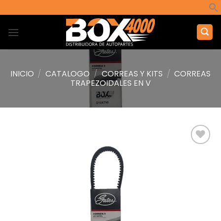
Saltar
al
contenido
INICIO
/
CATALOGO
/
CORREAS Y KITS
/
CORREAS
TRAPEZOIDALES EN V
Añadir
a la
lista de
deseos