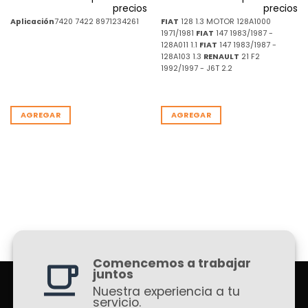
precios
precios
Aplicación
7420 7422 8971234261
FIAT
128 1.3 MOTOR 128A1000
1971/1981
FIAT
147 1983/1987 -
128A011 1.1
FIAT
147 1983/1987 -
128A103 1.3
RENAULT
21 F2
1992/1997 - J6T 2.2
AGREGAR
AGREGAR
Comencemos a trabajar
juntos
Nuestra experiencia a tu
servicio.