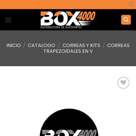
Saltar
al
contenido
INICIO
/
CATALOGO
/
CORREAS Y KITS
/
CORREAS
TRAPEZOIDALES EN V
Añadir
a la
lista de
deseos