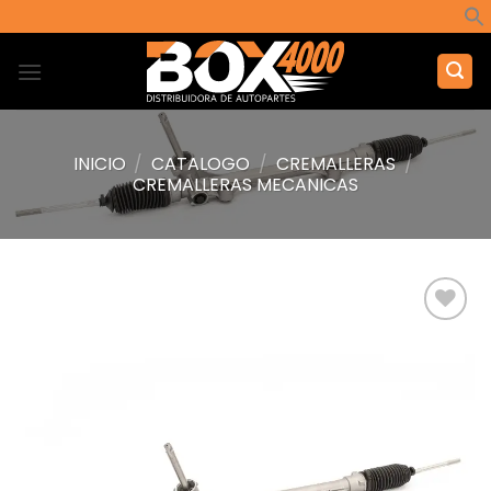
Saltar
al
contenido
INICIO
/
CATALOGO
/
CREMALLERAS
/
CREMALLERAS MECANICAS
Añadir
a la
lista de
deseos