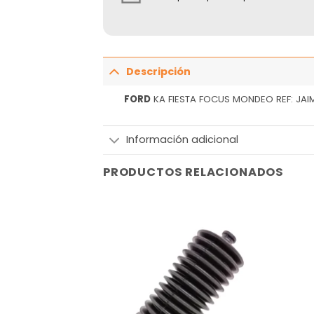
Descripción
FORD
KA FIESTA FOCUS MONDEO REF: JAIM
Información adicional
PRODUCTOS RELACIONADOS
Añadir
Añadir
a la
a la
lista
lista
de
de
deseos
deseos