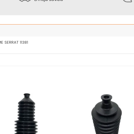
E SERRAT 11381
Añadir
Añ
a la
a
lista
l
de
deseos
de