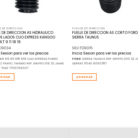
S DE DIRECCION
FUELLES DE DIRECCION
E DE DIRECCION AS HIDRAULICO
FUELLE DE DIRECCION AS CORTO FORD
S LADOS CLIO EXPRESS KANGOO
SIERRA TAUNUS
T 9 11 18 19
FD9034
SKU FD9015
a Sesion para ver los precios
Inicia Sesion para ver los precios
LT
R9 R11 R18 R19 CLIO EXPRESS FUEGO
FORD
SIERRA TAUNUS REF: GRIFFO 200 32 J
 TRAFIC TWINGO REF: GRIFFO 106 32 JAIME
SERRAT 11040 6060787
 11140 7700706007
REGAR
AGREGAR