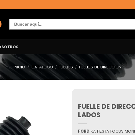
Buscar:
OSOTROS
INICIO
/
CATALOGO
/
FUELLES
/
FUELLES DE DIRECCION
FUELLE DE DIRE
Añadir
a la
LADOS
lista de
deseos
FORD
KA FIESTA FOCUS MONDE