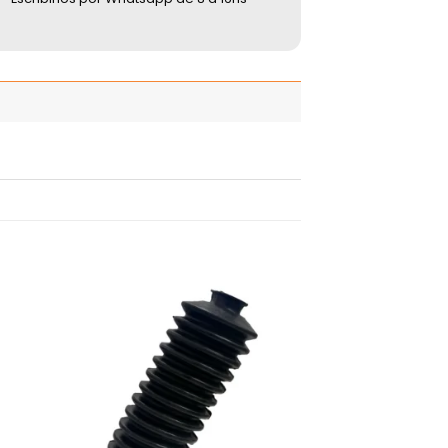
adir
Añadir
 la
a la
ista
lista
de
de
seos
deseos