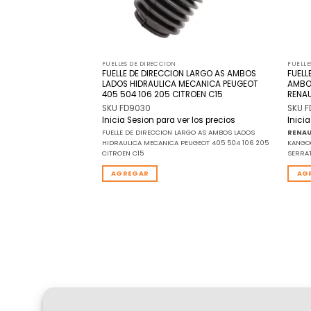
FUELLES DE DIRECCION
FUELLE
ARGO DERECHO P/
FUELLE DE DIRECCION LARGO AS AMBOS
FUELL
RAFIC
LADOS HIDRAULICA MECANICA PEUGEOT
AMBO
405 504 106 205 CITROEN C15
RENAUL
SKU FD9030
SKU 
r los precios
Inicia Sesion para ver los precios
Inici
FIC REF: GRIFFO 104 32
FUELLE DE DIRECCION LARGO AS AMBOS LADOS
RENAU
0680852
HIDRAULICA MECANICA PEUGEOT 405 504 106 205
KANGOO
CITROEN C15
SERRAT
AGREGAR
AG