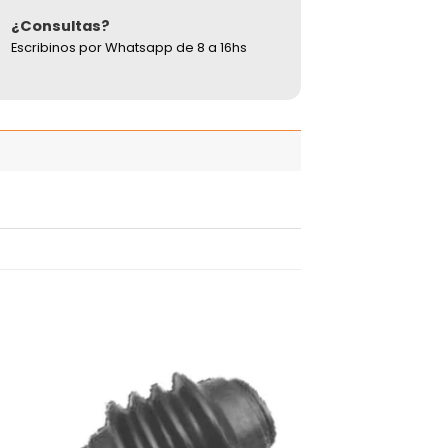
¿Consultas?
Escribinos por Whatsapp de 8 a 16hs
adir
Añadir
 la
a la
ista
lista
de
de
seos
deseos