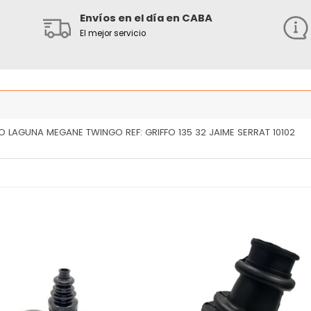
Envíos en el día en CABA
El mejor servicio
O LAGUNA MEGANE TWINGO REF: GRIFFO 135 32 JAIME SERRAT 10102
Añadir
Añ
a la
a
lista
l
de
deseos
de