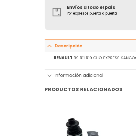
Envíos a todo el país
Por expresos puerta a puerta
Descripción
RENAULT
R9 R11 R19 CLIO EXPRESS KANGO
Información adicional
PRODUCTOS RELACIONADOS
Añadir
Añadir
a la
a la
lista
lista
de
de
deseos
deseos