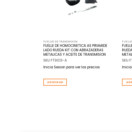
FUELLES DE TRANSMISION
FUELLE
FUELLE DE HOMOCINETICA AS PIRAMIDE
FUELL
S LADO RUEDA
LADO RUEDA KIT CON ABRAZADERAS
RUED
METALICAS Y ACEITE DE TRANSMISION
METAL
SKU FT9013-A
SKU 
Inicia Sesion para ver los precios
Inici
r los precios
GREGAR
AGREGAR
AG