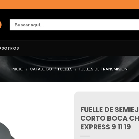
Buscar:
OSOTROS
INICIO
/
CATALOGO
/
FUELLES
/
FUELLES DE TRANSMISION
FUELLE DE SEMIE
Añadir
a la
CORTO BOCA CHI
lista de
deseos
EXPRESS 9 11 19