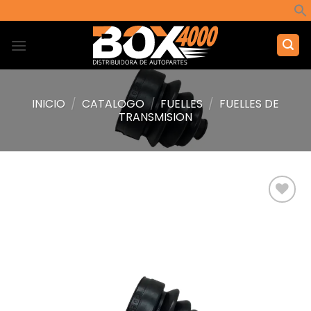
Saltar
al
contenido
INICIO
/
CATALOGO
/
FUELLES
/
FUELLES DE
TRANSMISION
Añadir
a la
lista de
deseos