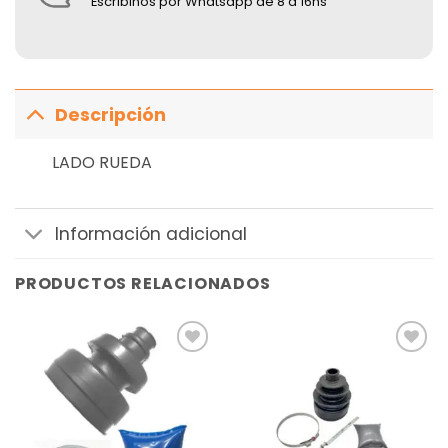
Escribinos por Whatsapp de 8 a 16hs
Descripción
LADO RUEDA
Información adicional
PRODUCTOS RELACIONADOS
Añadir
Añadir
a la
a la
lista de
lista de
deseos
deseos