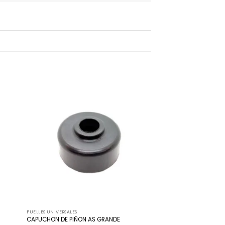
adir
Añadir
 la
a la
ista
lista
de
de
seos
deseos
FUELLES UNIVERSALES
CAPUCHON DE PIÑON AS GRANDE