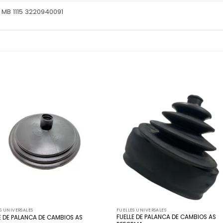
MB 1115 3220940091
Añadir
Añ
a la
a
lista
l
de
deseos
de
S UNIVERSALES
FUELLES UNIVERSALES
FUELLE DE PALANCA DE CAMBIOS AS
E DE PALANCA DE CAMBIOS AS