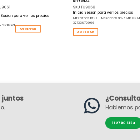
REFORMA
U9061
SKU FU9068
Inicia Sesion para ver los precios
a Sesion para ver los precios
MERCEDES BENZ - MERCEDES BENZ MB 1112 MB
32733670096
UNIVERSAL
AGREGAR
AGREGAR
 juntos
¿Consult
o.
Hablemos p
11 2700 5154