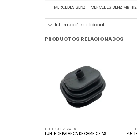
MERCEDES BENZ – MERCEDES BENZ MB 1112 
Información adicional
PRODUCTOS RELACIONADOS
Añadir
Añadir
a la
a la
lista
lista
de
de
deseos
deseos
FUELLES UNIVERSALES
FUELLE
de Cambios
FUELLE DE PALANCA DE CAMBIOS AS
FUELL