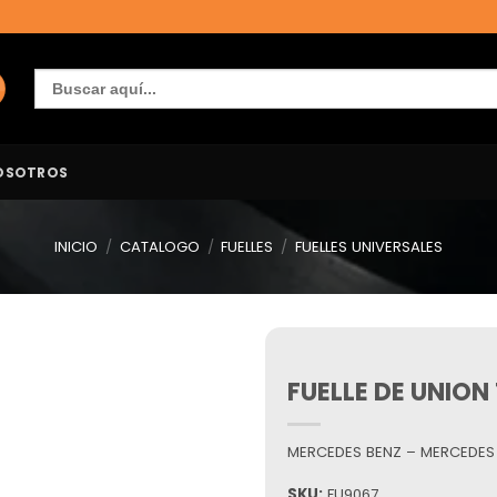
Buscar:
OSOTROS
INICIO
/
CATALOGO
/
FUELLES
/
FUELLES UNIVERSALES
FUELLE DE UNION
Añadir
a la
lista de
deseos
MERCEDES BENZ – MERCEDES B
SKU:
FU9067