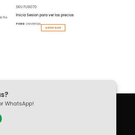
SKU FU9070
Inicia Sesion para ver los precios
 1114
FORD
UNIVERSAL
AGREGAR
as?
or WhatsApp!