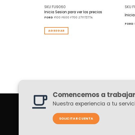
SKU FU9060
SKU F
r los precios
Inicia Sesion para ver los precios
Inici
N GHIA TAUNUS FALCON
FORD
F100 F600 F700 Z7TT7277A
FORD
AGREGAR
Comencemos a trabajar
Nuestra experiencia a tu servici
SOLICITAR CUENTA