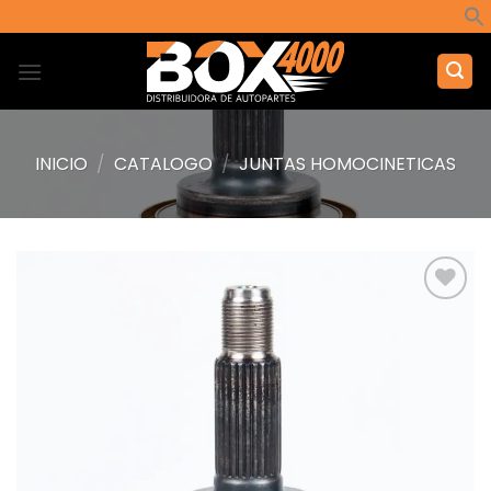
Saltar
al
contenido
INICIO
/
CATALOGO
/
JUNTAS HOMOCINETICAS
Añadir
a la
lista de
deseos