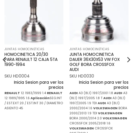
Añadir
Añadir
a la
a la
lista de
lista de
deseos
deseos
JUNTAS HOMOCINETICAS
JUNTAS HOMOCINETICAS
HOMOCINETICA 20/30
JUNTA HOMOCINETICA
PARA RENAULT 12 CAJA 5TA
DAUER 36X30X53 VW FOX
1990-1994
GOLF BORA CROSSFOX
AUDI
SKU HD0004
SKU HD0030
Inicia Sesion para ver los
Inicia Sesion para ver los
precios
precios
RENAULT
12 1983/1999 1.4
RENAULT
AUDI
A3 (8L1) 1997/2001 1.8
AUDI
A3
12 1989/1995 1.6
Aplicación
SEG.INT
(8L1) 1997/2005 1.8 T
AUDI
A3 (8L1)
/ EST.EXT 20 / EST.INT 30 / DIAMETRO
1997/2005 1.9 TDI
AUDI
A3 (8L1)
ASIENTO 45
2000/2004 1.6
VOLKSWAGEN
BORA
2000/2013 1.9 TDI
VOLKSWAGEN
BORA 2000/2014 2.0
VOLKSWAGEN
CROSSFOX 2005/2018 1.6
VOLKSWAGEN
CROSSFOX