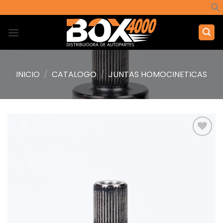
Saltar
al
contenido
INICIO
/
CATALOGO
/
JUNTAS HOMOCINETICAS
Añadir
a la
lista de
deseos