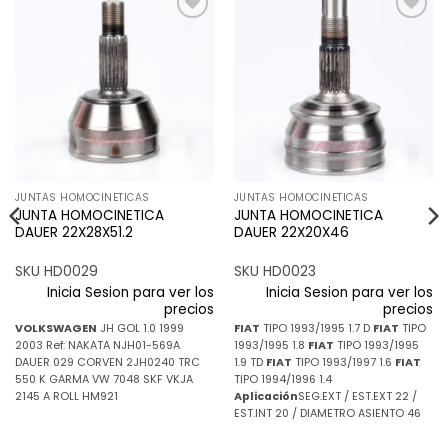
Añadir
Añadir
a la
a la
lista de
lista de
deseos
deseos
JUNTAS HOMOCINETICAS
JUNTAS HOMOCINETICAS
JUNTA HOMOCINETICA
JUNTA HOMOCINETICA
DAUER 22X28X51.2
DAUER 22X20X46
SKU HD0029
SKU HD0023
Inicia Sesion para ver los
Inicia Sesion para ver los
precios
precios
VOLKSWAGEN
JH GOL 1.0 1999
FIAT
TIPO 1993/1995 1.7 D
FIAT
TIPO
2003 Ref: NAKATA NJH01-569A
1993/1995 1.8
FIAT
TIPO 1993/1995
DAUER 029 CORVEN 2JH0240 TRC
1.9 TD
FIAT
TIPO 1993/1997 1.6
FIAT
550 K GARMA VW 7048 SKF VKJA
TIPO 1994/1996 1.4
2145 A ROLL HM921
Aplicación
SEG.EXT / EST.EXT 22 /
EST.INT 20 / DIAMETRO ASIENTO 46