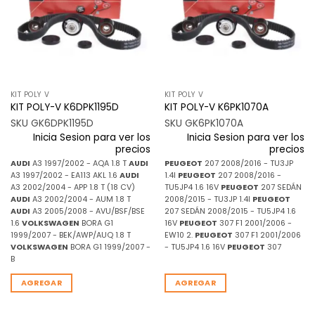
deseos
deseos
KIT POLY V
KIT POLY V
KIT POLY-V K6DPK1195D
KIT POLY-V K6PK1070A
SKU GK6DPK1195D
SKU GK6PK1070A
Inicia Sesion para ver los
Inicia Sesion para ver los
precios
precios
AUDI
A3 1997/2002 - AQA 1.8 T
AUDI
PEUGEOT
207 2008/2016 - TU3JP
A3 1997/2002 - EA113 AKL 1.6
AUDI
1.4I
PEUGEOT
207 2008/2016 -
A3 2002/2004 - APP 1.8 T (18 CV)
TU5JP4 1.6 16V
PEUGEOT
207 SEDÁN
AUDI
A3 2002/2004 - AUM 1.8 T
2008/2015 - TU3JP 1.4I
PEUGEOT
AUDI
A3 2005/2008 - AVU/BSF/BSE
207 SEDÁN 2008/2015 - TU5JP4 1.6
1.6
VOLKSWAGEN
BORA G1
16V
PEUGEOT
307 F1 2001/2006 -
1999/2007 - BEK/AWP/AUQ 1.8 T
EW10 2.
PEUGEOT
307 F1 2001/2006
VOLKSWAGEN
BORA G1 1999/2007 -
- TU5JP4 1.6 16V
PEUGEOT
307
B
AGREGAR
AGREGAR