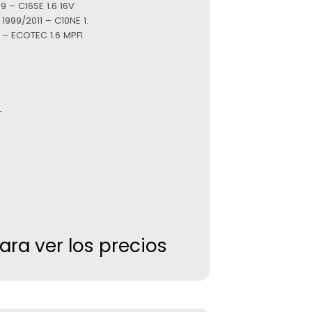
 – C16SE 1.6 16V
999/2011 – C10NE 1.
 – ECOTEC 1.6 MPFI
T
para ver los precios