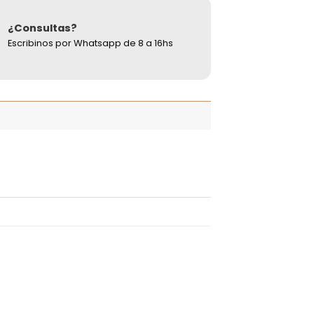
¿Consultas?
Escribinos por Whatsapp de 8 a 16hs
adir
Añadir
 la
a la