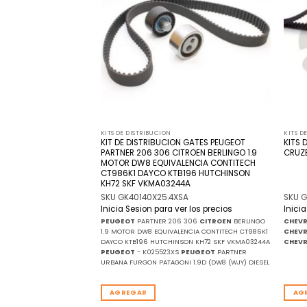
lista
lista
de
de
deseos
deseos
KITS DE DISTRIBUCION
KITS D
N GATES ALFA
KIT DE DISTRIBUCION GATES PEUGEOT
KITS 
) 1.4 TB 120cv
PARTNER 206 306 CITROEN BERLINGO 1.9
CRUZE
AFTA
MOTOR DW8 EQUIVALENCIA CONTITECH
CT986K1 DAYCO KTB196 HUTCHINSON
KH72 SKF VKMA03244A
SKU GK40140X25.4XSA
SKU 
r los precios
Inicia Sesion para ver los precios
Inici
011/2016 - 198A4000 1.4
PEUGEOT
PARTNER 206 306
CITROEN
BERLINGO
CHEV
TA 2011/2016 - 940A2000
1.9 MOTOR DW8 EQUIVALENCIA CONTITECH CT986K1
CHEV
FA ROMEO
MITO
DAYCO KTB196 HUTCHINSON KH72 SKF VKMA03244A
CHEV
4 TURBO T-JET 16V
ALFA
PEUGEOT
- K025523XS
PEUGEOT
PARTNER
- 955A7.000 1.4 TURBO T-
URBANA FURGON PATAGONI 1.9D (DW8 (WJY) DIESEL
O 2012/201
AGREGAR
AG