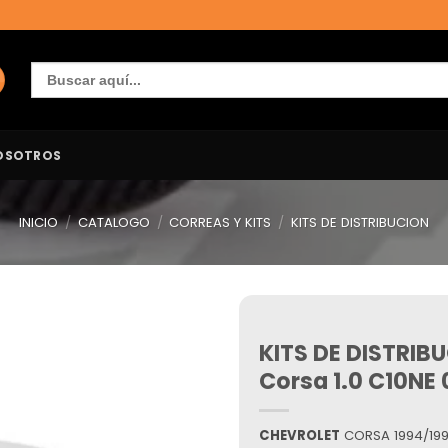
Buscar:
OSOTROS
INICIO
/
CATALOGO
/
CORREAS Y KITS
/
KITS DE DISTRIBUCION
KITS DE DISTRI
Añadir
a la
Corsa 1.0 C10NE
lista de
deseos
CHEVROLET
CORSA 1994/1999