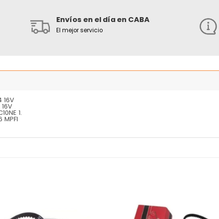
Envíos en el día en CABA
El mejor servicio
4 16V
 16V
10NE 1.
6 MPFI
Añadir
Añ
a la
a