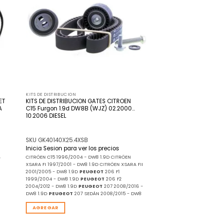
ista
lista
de
de
seos
deseos
KITS DE DISTRIBUCION
ET
KITS DE DISTRIBUCION GATES CITROEN
A
C15 Furgon 1.9d DW8B (WJZ) 02.2000…
10.2006 DIESEL
SKU GK40140X25.4XSB
Inicia Sesion para ver los precios
4
CITRÖEN C15 1996/2004 - DW8 1.9D CITRÖEN
XSARA FI 1997/2001 - DW8 1.9D CITRÖEN XSARA FII
2001/2005 - DW8 1.9D
PEUGEOT
206 F1
1999/2004 - DW8 1.9D
PEUGEOT
206 F2
2004/2012 - DW8 1.9D
PEUGEOT
207 2008/2016 -
DW8 1.9D
PEUGEOT
207 SEDÁN 2008/2015 - DW8
AGREGAR