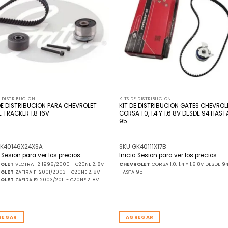
lista
l
de
deseos
de
E DISTRIBUCION
KITS DE DISTRIBUCION
DE DISTRIBUCION PARA CHEVROLET
KIT DE DISTRIBUCION GATES CHEVROL
 TRACKER 1.8 16V
CORSA 1.0, 1.4 Y 1.6 8V DESDE 94 HAST
95
GK40146X24XSA
SKU GK40111X17B
a Sesion para ver los precios
Inicia Sesion para ver los precios
ROLET
VECTRA F2 1996/2000 - C20NE 2. 8V
CHEVROLET
CORSA 1.0, 1.4 Y 1.6 8V DESDE 9
ROLET
ZAFIRA F1 2001/2003 - C20NE 2. 8V
HASTA 95
ROLET
ZAFIRA F2 2003/2011 - C20NE 2. 8V
REGAR
AGREGAR