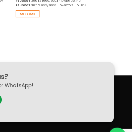
6V
PEUGEOT
306 F3 1999/2004 - DW10TD 2. HDI
PEUGEOT
307 F1 2001/2006 - DW10TD 2. HDI PEU
AGREGAR
as?
or WhatsApp!