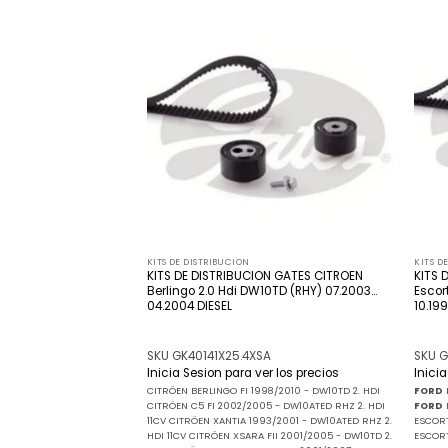
Añadir
Añadir
a la
a la
lista
lista
de
de
deseos
deseos
KITS DE DISTRIBUCION
KITS D
ON GATES RENAULT
KITS DE DISTRIBUCION GATES CITROEN
KITS 
is 2.5 Dci G9U-724
Berlingo 2.0 Hdi DW10TD (RHY) 07.2003…
Escort
ESEL
04.2004 DIESEL
10.19
A
SKU GK40141X25.4XSA
SKU G
r los precios
Inicia Sesion para ver los precios
Inici
7/2009 - G9U 2.5 DCI
CITRÖEN BERLINGO FI 1998/2010 - DW10TD 2. HDI
FORD
9/2013 - G9U 2.5 DCI
CITRÖEN C5 FI 2002/2005 - DW10ATED RHZ 2. HDI
FORD
11CV CITRÖEN XANTIA 1993/2001 - DW10ATED RHZ 2.
ESCORT
HDI 11CV CITRÖEN XSARA FII 2001/2005 - DW10TD 2.
ESCOR