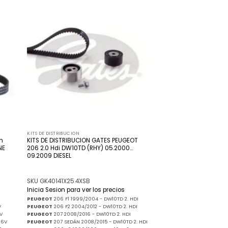
adir
Añadir
 la
a la
ista
lista
de
de
seos
deseos
KITS DE DISTRIBUCION
n
KITS DE DISTRIBUCION GATES PEUGEOT
NE
206 2.0 Hdi DW10TD (RHY) 05.2000…
09.2009 DIESEL
SKU GK40141X25.4XSB
Inicia Sesion para ver los precios
PEUGEOT
206 F1 1999/2004 - DW10TD 2. HDI
V
PEUGEOT
206 F2 2004/2012 - DW10TD 2. HDI
V
PEUGEOT
207 2008/2016 - DW10TD 2. HDI
16V
PEUGEOT
207 SEDÁN 2008/2015 - DW10TD 2. HDI