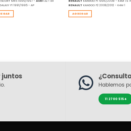
ESCORT MK5 1995/1997 -
AUDI
327 1.8I
RENAULT
KANGOO F1 1996/2008 - K4M 1.6 1
GALAXY F1 1991/1995 - AP
RENAULT
KANGOO F2 2008/2012 - K4M 1
REGAR
AGREGAR
 juntos
¿Consult
o.
Hablemos p
11 2700 5154