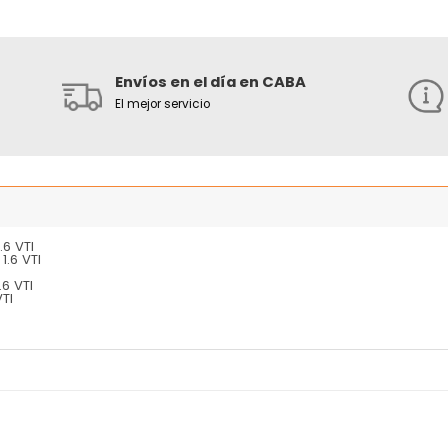
Envíos en el día en CABA
El mejor servicio
.6 VTI
1.6 VTI
.6 VTI
TI