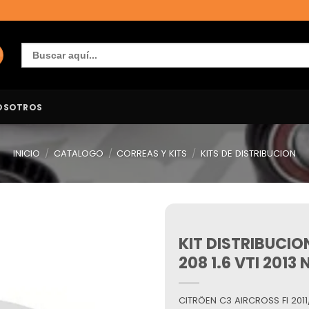
Buscar:
OSOTROS
INICIO
/
CATALOGO
/
CORREAS Y KITS
/
KITS DE DISTRIBUCION
KIT DISTRIBUCI
Añadir
a la
208 1.6 VTI 2013
lista de
deseos
CITRÖEN C3 AIRCROSS FI 2011/