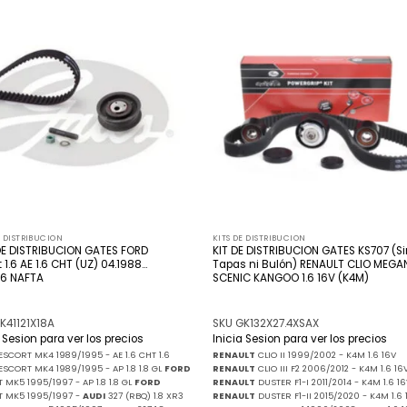
Añadir
Añ
a la
a
lista
l
de
deseos
de
E DISTRIBUCION
KITS DE DISTRIBUCION
DE DISTRIBUCION GATES FORD
KIT DE DISTRIBUCION GATES KS707 (Si
 1.6 AE 1.6 CHT (UZ) 04.1988…
Tapas ni Bulón) RENAULT CLIO MEGA
96 NAFTA
SCENIC KANGOO 1.6 16V (K4M)
K41121X18A
SKU GK132X27.4XSAX
a Sesion para ver los precios
Inicia Sesion para ver los precios
ESCORT MK4 1989/1995 - AE 1.6 CHT 1.6
RENAULT
CLIO II 1999/2002 - K4M 1.6 16V
ESCORT MK4 1989/1995 - AP 1.8 1.8 GL
FORD
RENAULT
CLIO III F2 2006/2012 - K4M 1.6 16
 MK5 1995/1997 - AP 1.8 1.8 GL
FORD
RENAULT
DUSTER F1-I 2011/2014 - K4M 1.6 16
T MK5 1995/1997 -
AUDI
327 (RBQ) 1.8 XR3
RENAULT
DUSTER F1-II 2015/2020 - K4M 1.6 