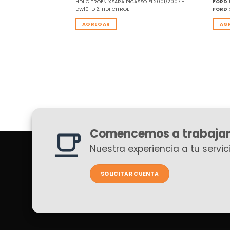
HDI CITRÖEN XSARA PICASSO FI 2001/2007 -
FORD
DW10TD 2. HDI CITRÖE
FORD
AGREGAR
AG
Comencemos a trabajar
Nuestra experiencia a tu servici
SOLICITAR CUENTA