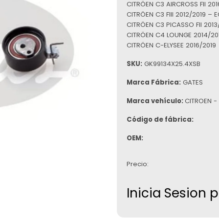
CITRÖEN C3 AIRCROSS FII 2016
CITRÖEN C3 FIII 2012/2019 – E
CITRÖEN C3 PICASSO FII 2013/
CITRÖEN C4 LOUNGE 2014/2018
CITRÖEN C-ELYSEE 2016/2019
SKU:
GK99134X25.4XSB
Marca Fábrica:
GATES
Marca vehículo:
CITROEN -
Código de fábrica:
OEM:
Precio:
Inicia Sesion 