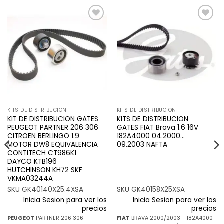
Añadir
Añadir
a la
a la
lista de
lista de
deseos
deseos
KITS DE DISTRIBUCION
KITS DE DISTRIBUCION
KIT DE DISTRIBUCION GATES
KITS DE DISTRIBUCION
PEUGEOT PARTNER 206 306
GATES FIAT Brava 1.6 16V
CITROEN BERLINGO 1.9
182A4000 04.2000…
MOTOR DW8 EQUIVALENCIA
09.2003 NAFTA
CONTITECH CT986K1
DAYCO KTB196
HUTCHINSON KH72 SKF
VKMA03244A
SKU GK40140X25.4XSA
SKU GK40158X25XSA
Inicia Sesion para ver los
Inicia Sesion para ver los
precios
precios
PEUGEOT
PARTNER 206 306
FIAT
BRAVA 2000/2003 - 182A4000