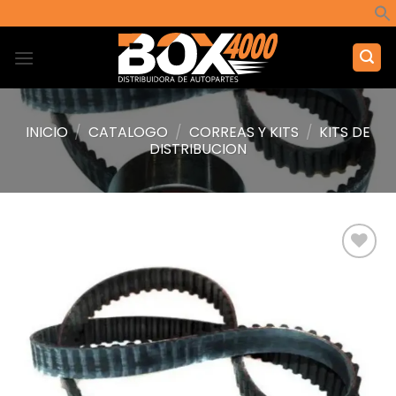
Saltar
al
contenido
INICIO
/
CATALOGO
/
CORREAS Y KITS
/
KITS DE
DISTRIBUCION
Añadir
a la
lista de
deseos