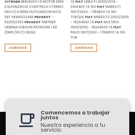
CITROEN
BERLINGO 1.9 MOTOR DW8
1.6
FIAT
LINEA F1 2009/2014 -
EQUIVALENCIA CONTITECH CT986K1
310A4011 1.9 16V
FIAT
MAREA F1
DAYCO KTB196 HUTCHINSON KH72
1997/2003 - 178A8011 1.6 16V
SKF VKMA03244A
PEUGEOT
-
TORQUE
FIAT
MAREA F2 2003/2005
K025523XS
PEUGEOT
PARTNER
- 182A4000 1.6
FIAT
MULTIPLA
URBANA FURGON PATAGONI 1.9D
1999/2002 - 182A4000 1.6
FIAT
(DW8 (WJY) DIESEL
PALIO 1997/2001 - 178A8011 1.6 16V
TOR
AGREGAR
AGREGAR
Comencemos a trabajar
juntos
Nuestra experiencia a tu
servicio.