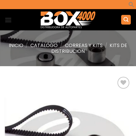
Saltar
al
contenido
INICIO
/
CATALOGO
/
CORREAS Y KITS
/
KITS DE
DISTRIBUCION
Añadir
a la
lista de
deseos