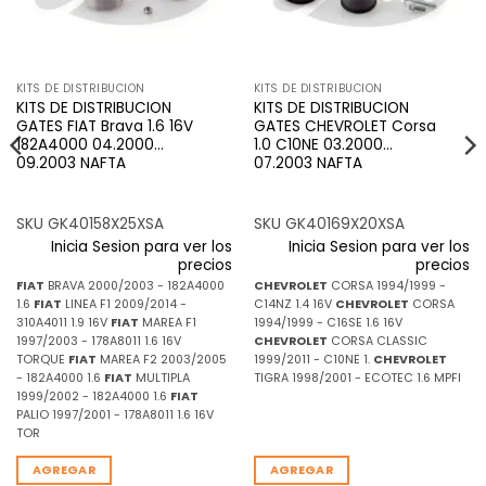
KITS DE DISTRIBUCION
KITS DE DISTRIBUCION
KITS DE DISTRIBUCION
KITS DE DISTRIBUCION
GATES FIAT Brava 1.6 16V
GATES CHEVROLET Corsa
182A4000 04.2000…
1.0 C10NE 03.2000…
09.2003 NAFTA
07.2003 NAFTA
SKU GK40158X25XSA
SKU GK40169X20XSA
Inicia Sesion para ver los
Inicia Sesion para ver los
precios
precios
FIAT
BRAVA 2000/2003 - 182A4000
CHEVROLET
CORSA 1994/1999 -
1.6
FIAT
LINEA F1 2009/2014 -
C14NZ 1.4 16V
CHEVROLET
CORSA
310A4011 1.9 16V
FIAT
MAREA F1
1994/1999 - C16SE 1.6 16V
1997/2003 - 178A8011 1.6 16V
CHEVROLET
CORSA CLASSIC
TORQUE
FIAT
MAREA F2 2003/2005
1999/2011 - C10NE 1.
CHEVROLET
- 182A4000 1.6
FIAT
MULTIPLA
TIGRA 1998/2001 - ECOTEC 1.6 MPFI
1999/2002 - 182A4000 1.6
FIAT
PALIO 1997/2001 - 178A8011 1.6 16V
TOR
AGREGAR
AGREGAR