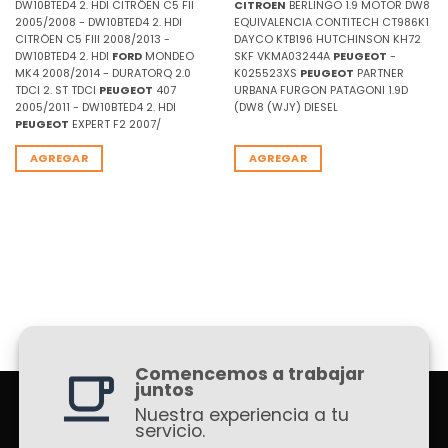
DW10BTED4 2. HDI CITRÖEN C5 FII
CITROEN
BERLINGO 1.9 MOTOR DW8
2005/2008 - DW10BTED4 2. HDI
EQUIVALENCIA CONTITECH CT986K1
CITRÖEN C5 FIII 2008/2013 -
DAYCO KTB196 HUTCHINSON KH72
DW10BTED4 2. HDI
FORD
MONDEO
SKF VKMA03244A
PEUGEOT
-
MK4 2008/2014 - DURATORQ 2.0
K025523XS
PEUGEOT
PARTNER
TDCI 2. ST TDCI
PEUGEOT
407
URBANA FURGON PATAGONI 1.9D
2005/2011 - DW10BTED4 2. HDI
(DW8 (WJY) DIESEL
PEUGEOT
EXPERT F2 2007/
AGREGAR
AGREGAR
Comencemos a trabajar
juntos
Nuestra experiencia a tu
servicio.