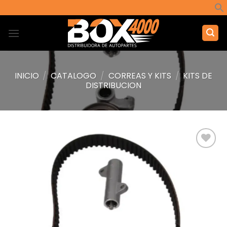
Saltar
al
contenido
INICIO
/
CATALOGO
/
CORREAS Y KITS
/
KITS DE
DISTRIBUCION
Añadir
a la
lista de
deseos