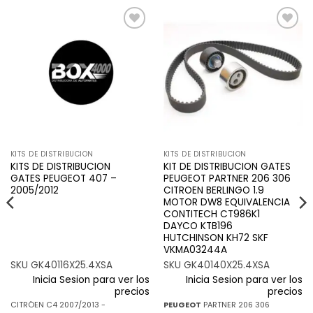
Añadir
Añadir
a la
a la
lista de
lista de
deseos
deseos
KITS DE DISTRIBUCION
KITS DE DISTRIBUCION
KITS DE DISTRIBUCION
KIT DE DISTRIBUCION GATES
GATES PEUGEOT 407 –
PEUGEOT PARTNER 206 306
2005/2012
CITROEN BERLINGO 1.9
MOTOR DW8 EQUIVALENCIA
CONTITECH CT986K1
DAYCO KTB196
HUTCHINSON KH72 SKF
VKMA03244A
SKU GK40116X25.4XSA
SKU GK40140X25.4XSA
Inicia Sesion para ver los
Inicia Sesion para ver los
precios
precios
CITRÖEN C4 2007/2013 -
PEUGEOT
PARTNER 206 306