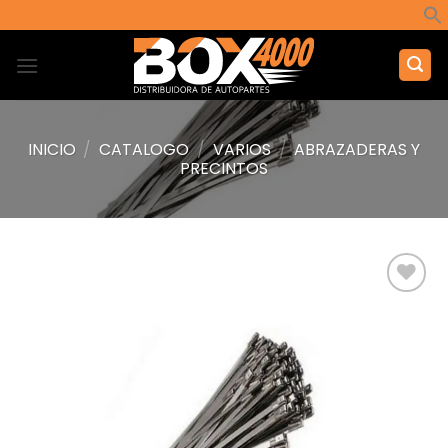
Saltar
al
contenido
INICIO
/
CATALOGO
/
VARIOS
/
ABRAZADERAS Y
PRECINTOS
Añadir
a la
lista de
deseos