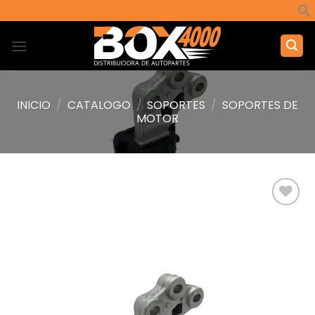
Saltar
al
contenido
INICIO
/
CATALOGO
/
SOPORTES
/
SOPORTES DE
MOTOR
Añadir
a la
lista de
deseos