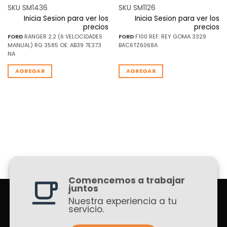
SKU SM1436
SKU SM1126
Inicia Sesion para ver los
Inicia Sesion para ver los
precios
precios
FORD
RANGER 2.2 (6 VELOCIDADES
FORD
F100 REF: REY GOMA 3329
MANUAL) RG 3585 OE: AB39 7E373
BAC6TZ6068A
NA
AGREGAR
AGREGAR
Comencemos a trabajar
juntos
Nuestra experiencia a tu
servicio.