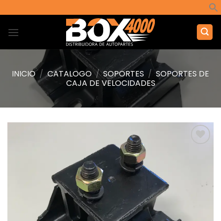
Saltar
al
contenido
INICIO
/
CATALOGO
/
SOPORTES
/
SOPORTES DE
CAJA DE VELOCIDADES
Añadir
a la
lista de
deseos