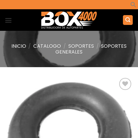
Saltar
al
contenido
INICIO
/
CATALOGO
/
SOPORTES
/
SOPORTES
GENERALES
Añadir
a la
lista de
deseos