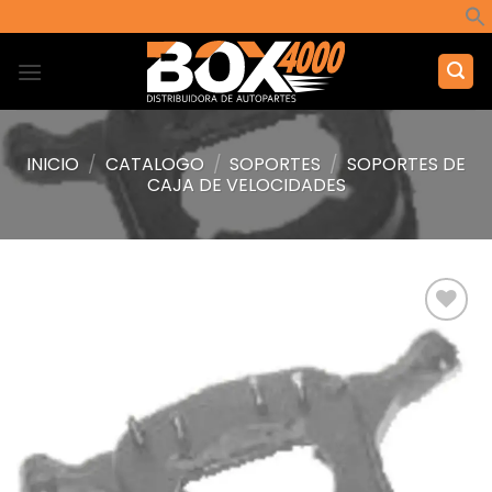
Saltar
al
contenido
INICIO
/
CATALOGO
/
SOPORTES
/
SOPORTES DE
CAJA DE VELOCIDADES
Añadir
a la
lista de
deseos