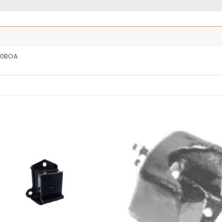
00BOA
Añadir
Añ
a la
a
lista
l
de
deseos
de