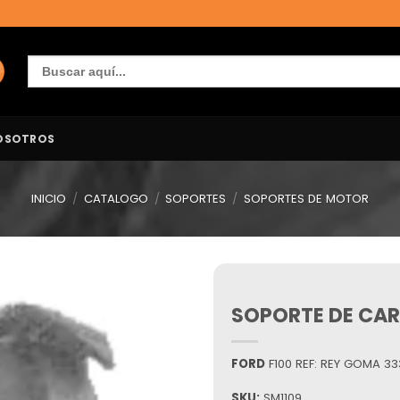
Buscar:
OSOTROS
INICIO
/
CATALOGO
/
SOPORTES
/
SOPORTES DE MOTOR
SOPORTE DE CAR
Añadir
a la
lista de
deseos
FORD
F100 REF: REY GOMA 3
SKU:
SM1109