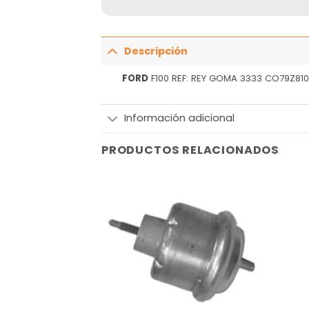
Descripción
FORD
F100 REF: REY GOMA 3333 CO79Z81
Información adicional
PRODUCTOS RELACIONADOS
Añadir
Añadir
a la
a la
lista
lista
de
de
deseos
deseos