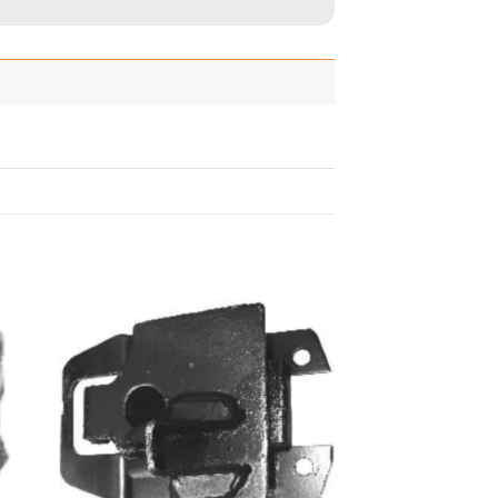
adir
Añadir
 la
a la
ista
lista
de
de
seos
deseos