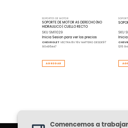
SOPORTES DE MOTOR
SOPORT
SOPORTE DE MOTOR AS DERECHO |NO
AS LADO CAJA
SOPO
HIDRAULICO | CUELLO RECTO
SKU SM11029
SKU S
r los precios
Inicia Sesion para ver los precios
Inici
 REY GOMA 1223 93269291
CHEVROLET
VECTRA 8V 16V NAFTERO DESDE97
CHEV
90495447
1215 9
AGREGAR
AG
Comencemos a trabajar